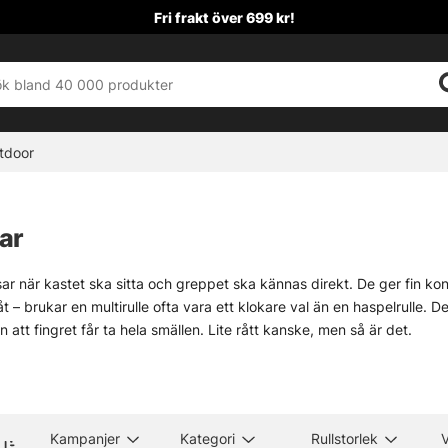
Fri frakt över 699 kr!
tdoor
lar
sar när kastet ska sitta och greppet ska kännas direkt. De ger fin kon
 – brukar en multirulle ofta vara ett klokare val än en haspelrulle. D
n att fingret får ta hela smällen. Lite rått kanske, men så är det.
 en botten av nylon ofta en bra idé, så linan inte slirar på spolen. En en
lt med lättare beten och i sidvind, fast med rätt bromsinställning och
redan i handen.
re fisket har sin plats här. Små och smidiga multirullar till abborr
Kampanjer
Kategori
Rullstorlek
ekt. Det är ett redskap för den som vill ha mer precision, mer kontrol