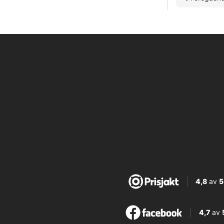
4,8
av
5
4,7
av