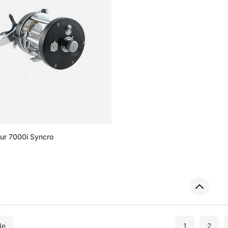
r 7000i Syncro
de
1
2