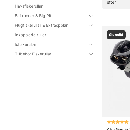
efter
klickar är det s
Havsfiskerullar
Baitrunner & Big Pit
» Till fiskerul
Flugfiskerullar & Extraspolar
Inkapslade rullar
Slutsåld
Vanliga fråg
Isfiskerullar
Tillbehör Fiskerullar
Vad är en
Vad är en 
Vad är en
Vad är fö
Betyg:
Abu Garcia