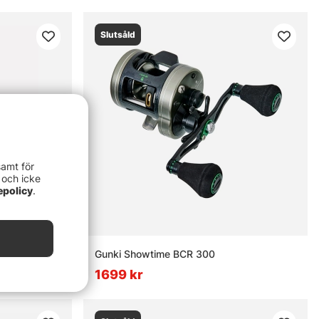
Slutsåld
samt för
 och icke
epolicy
.
Gunki Showtime BCR 300
1699 kr