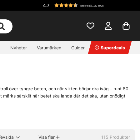
4.7
Baserat på 1153 betyg
Nyheter
Varumärken
Guider
Superdeals
troll över tyngre beten, och när vikten börjar dra iväg – runt 80
et märks särskilt när betet ska landa där det ska, utan onödigt
kel detalj, men den gör stor skillnad. Multirullen kräver lite känsla i
 ett lugnt tempo kommer tekniken snabbt. Efter en helg vid vattnet
e och gös ger en nära, nästan mekanisk kontakt med betet som många
Vevsida
Visa fler
115
Produkter
l och en tydligare känsla genom hela kastet. Och ja, när det väl