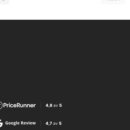
4,8
av
5
4,7
av
5