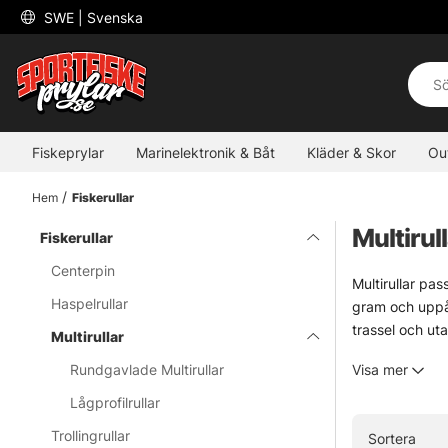
 SWE 
| Svenska
Fiskeprylar
Marinelektronik & Båt
Kläder & Skor
Ou
Hem
Fiskerullar
Multirul
Fiskerullar
Centerpin
Multirullar pas
Haspelrullar
gram och uppåt
trassel och uta
Multirullar
För flätlina är
Rundgavlade Multirullar
Visa mer
början, särski
sitter mycket 
Lågprofilrullar
Även det lätta
Trollingrullar
Sortera
fastnar för dir