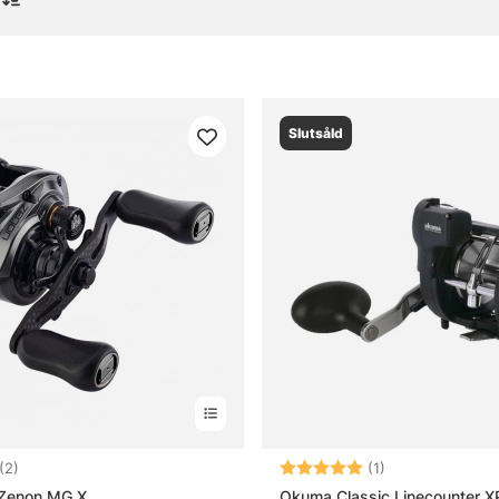
vårt att gå tillbaka.
lar
Slutsåld
or om multirullar
 multirulle?
bra multirulle till flätlina?
 lämplig vikt för multirulle?
rdelen med multirulle vid abborr- och gösfiske?
5.0 utav 5 stjärnor
Betyg:
5.0 utav 5 stjär
(2)
(1)
 Zenon MG X
Okuma Classic Linecounter 