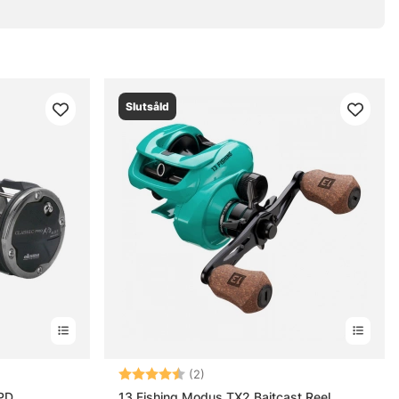
Slutsåld
nor
Betyg:
4.5 utav 5 stjärnor
(2)
XPD
13 Fishing Modus TX2 Baitcast Reel