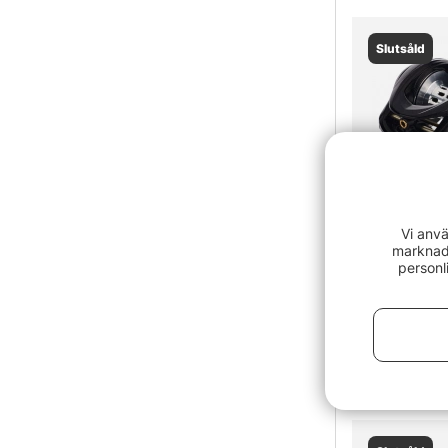
Slutsåld
Vi anvä
marknads
personl
Abu Garcia
2799 kr