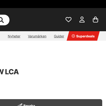
Nyheter
Varumärken
Guider
Superdeals
LW LCA
Bevaka