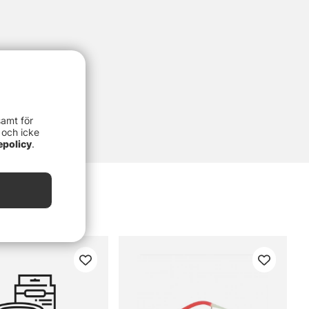
samt för
 och icke
epolicy
.