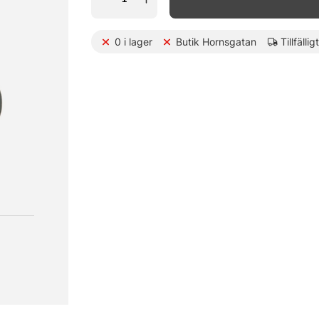
0
i lager
Butik Hornsgatan
Tillfällig