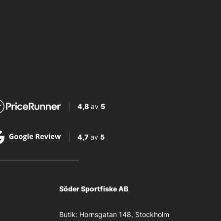
4,8
av
5
4,7
av
5
Söder Sportfiske AB
Butik:
Hornsgatan 148, Stockholm