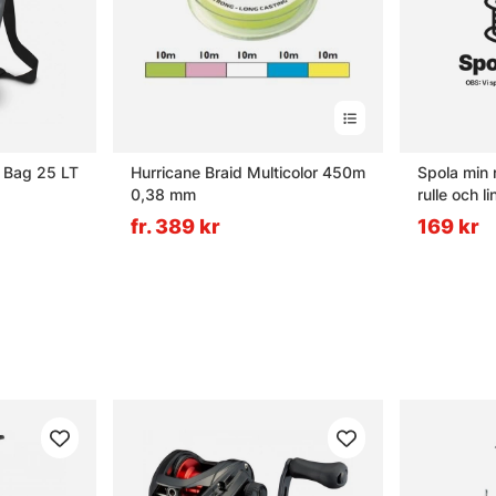
y Bag 25 LT
Hurricane Braid Multicolor 450m
Spola min rulle (köp
0,38 mm
rulle och li
fr. 389 kr
169 kr