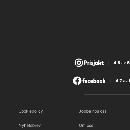
4,8
av
5
4,7
av
Cookiepolicy
Jobba hos oss
Nyhetsbrev
Om oss