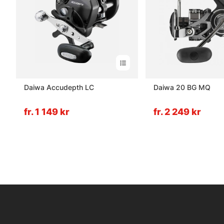
Daiwa Accudepth LC
Daiwa 20 BG MQ
fr. 1 149 kr
fr. 2 249 kr