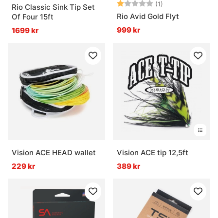
Betyg:
1.0 utav 5 stjärn
(1)
Rio Classic Sink Tip Set
Rio Avid Gold Flyt
Of Four 15ft
999 kr
1699 kr
Vision ACE HEAD wallet
Vision ACE tip 12,5ft
229 kr
389 kr