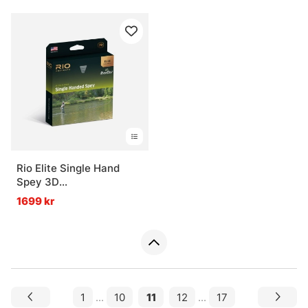
Rio Elite Single Hand
Spey 3D
Flyt/Hover/Intermediate
1699 kr
1
...
10
11
12
...
17