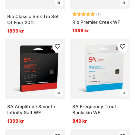
Betyg:
5.0 utav 5 stjär
(1)
Rio Classic Sink Tip Set
Rio Premier Creek WF
Of Four 20ft
1399 kr
1899 kr
SA Amplitude Smooth
SA Frequency Trout
Infinity Salt WF
Buckskin WF
1399 kr
849 kr