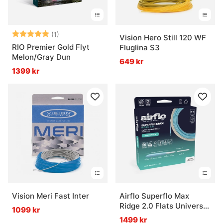
Betyg:
5.0 utav 5 stjärnor
(1)
Vision Hero Still 120 WF
RIO Premier Gold Flyt
Fluglina S3
Melon/Gray Dun
649 kr
1399 kr
Vision Meri Fast Inter
Airflo Superflo Max
Ridge 2.0 Flats Universal
1099 kr
Intermediate Fly Line
1499 kr