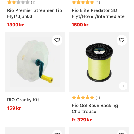
Betyg:
2.0 utav 5 stjärnor
Betyg:
5.0 utav 5 stjär
(1)
(1)
Rio Premier Streamer Tip
Rio Elite Predator 3D
Flyt/Sjunk6
Flyt/Hover/Intermediate
1399 kr
1699 kr
Betyg:
5.0 utav 5 stjär
(1)
RIO Cranky Kit
Rio Gel Spun Backing
159 kr
Chartreuse
fr. 329 kr