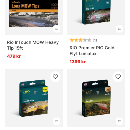
Betyg:
3.0 utav 5 stjär
(1)
Rio InTouch MOW Heavy
RIO Premier RIO Gold
Tip 15ft
Flyt Lumalux
479 kr
1399 kr