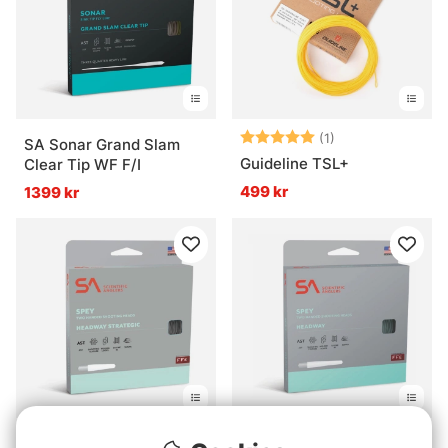
Betyg:
5.0 utav 5 stjär
(1)
SA Sonar Grand Slam
Guideline TSL+
Clear Tip WF F/I
499 kr
1399 kr
SA Headway Strategic
SA Headway Belly