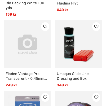
Rio Backing White 100
Fluglina Flyt
yds
649 kr
159 kr
Fladen Vantage Pro
Umpqua Glide Line
Transparent - 0.45mm
Dressing and Box
23Lbs 5238m
249 kr
349 kr