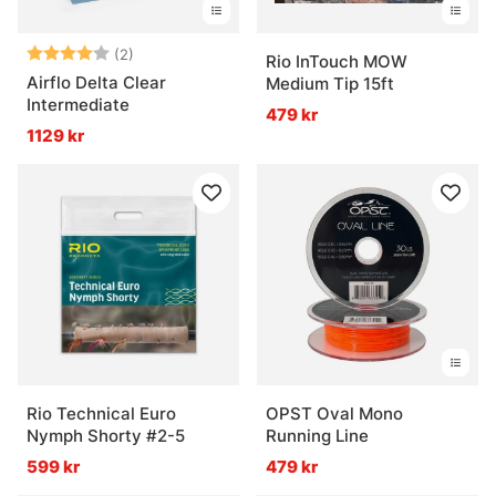
Betyg:
4.0 utav 5 stjärnor
(2)
Rio InTouch MOW
Airflo Delta Clear
Medium Tip 15ft
Intermediate
479 kr
1129 kr
Rio Technical Euro
OPST Oval Mono
Nymph Shorty #2-5
Running Line
599 kr
479 kr