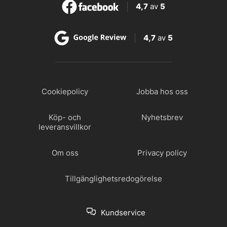
4,7
av
5
4,7
av
5
Cookiepolicy
Jobba hos oss
Köp- och
Nyhetsbrev
leveransvillkor
Om oss
Privacy policy
Tillgänglighetsredogörelse
Kundservice