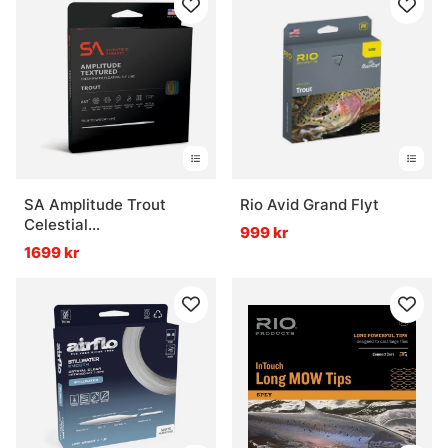
SA Amplitude Trout
Rio Avid Grand Flyt
Celestial
999 kr
Blue/Bamboo/Blue Heron
1699 kr
WF