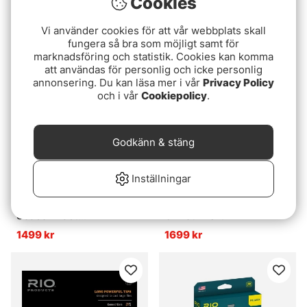
Cookies
Intermediate
SH/Switch, I/S3
899 kr
849 kr
Vi använder cookies för att vår webbplats skall
fungera så bra som möjligt samt för
marknadsföring och statistik. Cookies kan komma
att användas för personlig och icke personlig
annonsering. Du kan läsa mer i vår
Privacy Policy
och i vår
Cookiepolicy
.
Godkänn & stäng
Inställningar
Airflo Ridge 2.0 Sniper 4
Rio Classic Sink Tip Set
Season Fast
Of Four 10ft
Intermediate
1499 kr
1699 kr