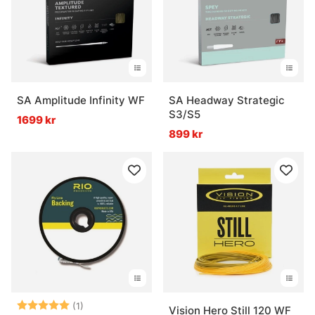
Vad är en fiskelina?
Vad är nylonlina?
Vad är fluorocarbon?
SA Amplitude Infinity WF
SA Headway Strategic
S3/S5
1699 kr
899 kr
Vad är flätlina eller superlina?
Vilken fiskelina passar bäst på min rulle?
Betyg:
5.0 utav 5 stjärnor
(1)
Vision Hero Still 120 WF