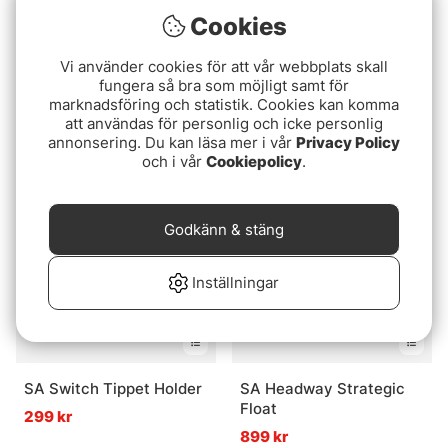
Cookies
Betyg:
4.0 utav 5 stjärnor
(1)
Vi använder cookies för att vår webbplats skall
SA Amplitude Double
fungera så bra som möjligt samt för
Airflo Superflo Max
Taper DT
marknadsföring och statistik. Cookies kan komma
Ridge 2.0 Universal
1699 kr
att användas för personlig och icke personlig
Taper
1499 kr
annonsering. Du kan läsa mer i vår
Privacy Policy
och i vår
Cookiepolicy
.
Godkänn & stäng
Inställningar
SA Switch Tippet Holder
SA Headway Strategic
Float
299 kr
899 kr