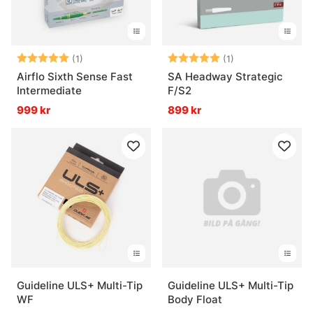
Betyg:
5.0 utav 5 stjärnor
Betyg:
5.0 utav 5 stjär
(1)
(1)
Airflo Sixth Sense Fast
SA Headway Strategic
Intermediate
F/S2
999 kr
899 kr
Guideline ULS+ Multi-Tip
Guideline ULS+ Multi-Tip
WF
Body Float