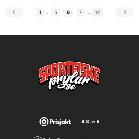
1
...
5
6
7
...
12
4,8
av
5