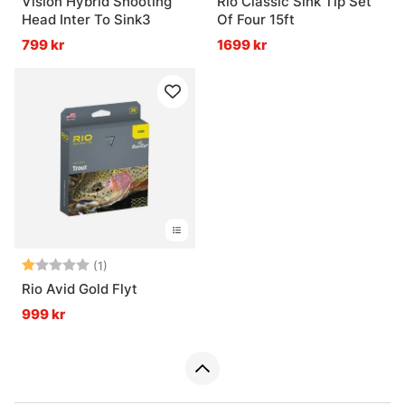
Vision Hybrid Shooting
Rio Classic Sink Tip Set
Head Inter To Sink3
Of Four 15ft
799 kr
1699 kr
Betyg:
1.0 utav 5 stjärnor
(1)
Rio Avid Gold Flyt
999 kr