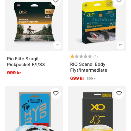
Betyg:
1.0 utav 5 stjärn
(1)
Rio Elite Skagit
RIO Scandi Body
Pickpocket F/I/S3
Flyt/Intermediate
999 kr
699 kr
699 kr