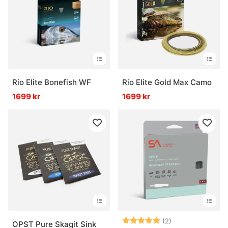
Vad är klump på en flugfiskelina?
Vad är en running line?
Rio Elite Bonefish WF
Rio Elite Gold Max Camo
1699 kr
1699 kr
Betyg:
5.0 utav 5 stjär
(2)
OPST Pure Skagit Sink