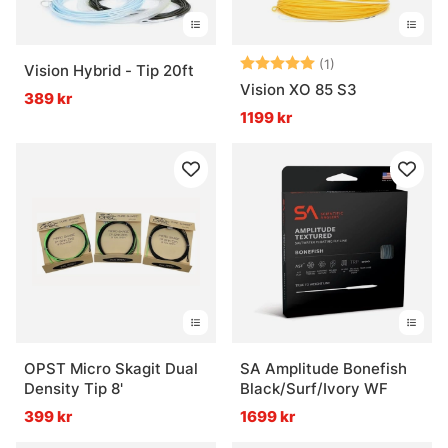
Betyg:
5.0 utav 5 stjär
(1)
Vision Hybrid - Tip 20ft
Vision XO 85 S3
389 kr
1199 kr
OPST Micro Skagit Dual
SA Amplitude Bonefish
Density Tip 8'
Black/Surf/Ivory WF
399 kr
1699 kr