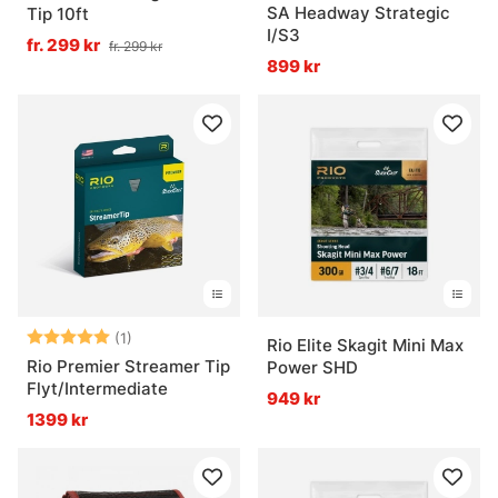
SA Headway Strategic
Tip 10ft
I/S3
fr. 299 kr
fr. 299 kr
899 kr
Betyg:
5.0 utav 5 stjärnor
(1)
Rio Elite Skagit Mini Max
Rio Premier Streamer Tip
Power SHD
Flyt/Intermediate
949 kr
1399 kr