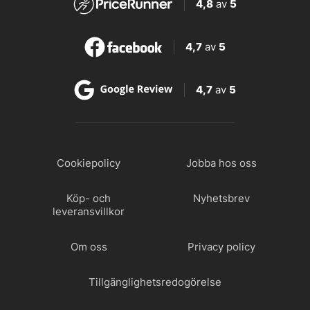
4,8
av
5
4,7
av
5
4,7
av
5
Cookiepolicy
Jobba hos oss
Köp- och
Nyhetsbrev
leveransvillkor
Om oss
Privacy policy
Tillgänglighetsredogörelse