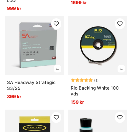
I/S3
1699 kr
999 kr
Betyg:
5.0 utav 5 stjär
(1)
SA Headway Strategic
Rio Backing White 100
S3/S5
yds
899 kr
159 kr