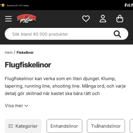
Fri frakt över 699 kr!
Hem
Fiskelinor
Flugfiskelinor
Flugfiskelinor kan verka som en liten djungel. Klump,
tapering, running line, shooting line. Många ord, och varje
detalj gör skillnad när kastet ska bära rätt och
presentationen landa mjukt.
Visa mer
Här finns linor för både den som just börjat och den som
redan vet exakt vad spöt vill ha. Rätt lina gör fisket renare,
lugnare och mer träffsäkert, särskilt när förhållandena
Kategorier
Enhandslinor
Tvåhandslinor
skiftar mellan vind, avstånd och flugval. En lite knepig