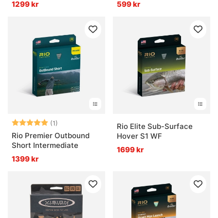
1299 kr
599 kr
Betyg:
5.0 utav 5 stjärnor
(1)
Rio Elite Sub-Surface
Rio Premier Outbound
Hover S1 WF
Short Intermediate
1699 kr
1399 kr