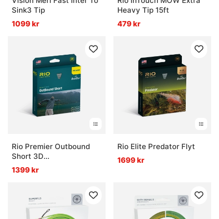
Vision Meri Fast Inter To
Rio InTouch MOW Extra
Sink3 Tip
Heavy Tip 15ft
1099 kr
479 kr
Rio Premier Outbound
Rio Elite Predator Flyt
Short 3D
1699 kr
Intermediate/Sjunk5/Sjunk7
1399 kr