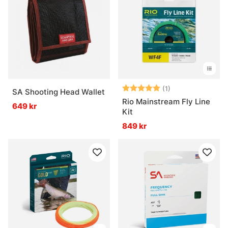
Betyg:
5.0 utav 5 stjär
(1)
SA Shooting Head Wallet
Rio Mainstream Fly Line
649 kr
Kit
849 kr