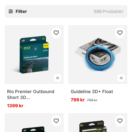
historia ibland, men det brukar reda ut sig snabbt med rätt
Filter
588
Produkter
vägledning.
Sortimentet passar allt från stilla vatten till strömmande
partier, och det går att hitta alternativ för olika spön,
tekniker och situationer. För den som vill byta lina eller
bygga upp en ny flugutrustning finns bra stöd här, utan
krusiduller. En bra lina märks direkt i handen.
» Tillbaka till fiskelinor
Vanliga frågor om flugfiskelinor
Rio Premier Outbound
Guideline 3D+ Float
Short 3D
799 kr
799 kr
Vad är en flugfiskelina?
Intermediate/Sjunk3/Sjunk5
1399 kr
Vad är tapering på en flugfiskelina?