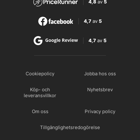
4,8
av
5
4,7
av
5
4,7
av
5
Cookiepolicy
Jobba hos oss
Köp- och
Nyhetsbrev
leveransvillkor
Om oss
Privacy policy
Tillgänglighetsredogörelse