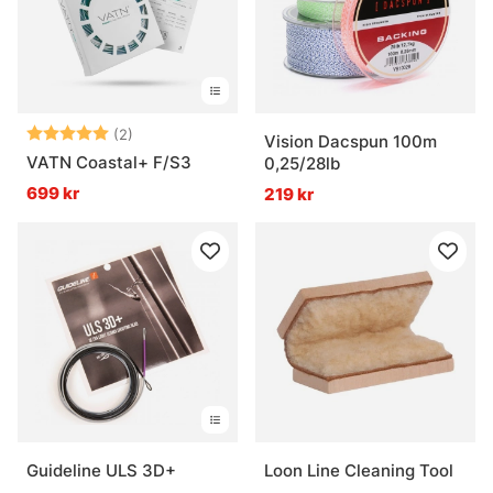
Betyg:
5.0 utav 5 stjärnor
(2)
Vision Dacspun 100m
VATN Coastal+ F/S3
0,25/28lb
699 kr
219 kr
Guideline ULS 3D+
Loon Line Cleaning Tool