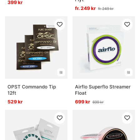
399 kr
fr. 249 kr
fr. 249 kr
OPST Commando Tip
Airflo Superflo Streamer
12ft
Float
529 kr
699 kr
699 kr