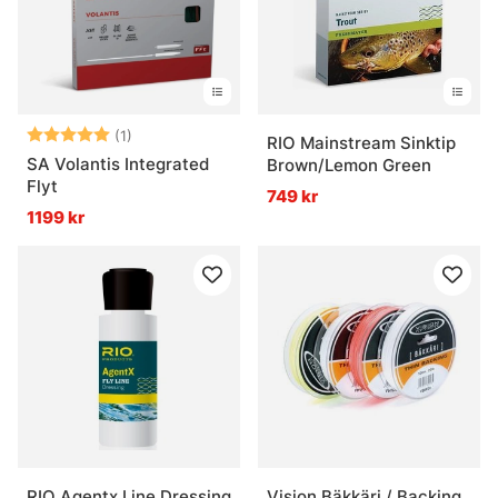
Betyg:
5.0 utav 5 stjärnor
(1)
RIO Mainstream Sinktip
SA Volantis Integrated
Brown/Lemon Green
Flyt
749 kr
1199 kr
RIO Agentx Line Dressing
Vision Bäkkäri / Backing