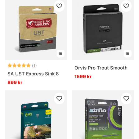
Betyg:
5.0 utav 5 stjärnor
(1)
Orvis Pro Trout Smooth
SA UST Express Sink 8
1599 kr
899 kr