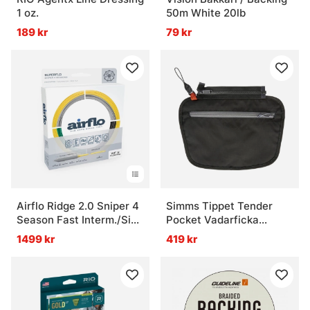
1 oz.
50m White 20lb
189 kr
79 kr
Airflo Ridge 2.0 Sniper 4
Simms Tippet Tender
Season Fast Interm./Sink
Pocket Vadarficka
3
Carbon
1499 kr
419 kr