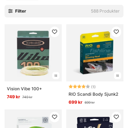
historia ibland, men det brukar reda ut sig snabbt med rätt
Filter
588
Produkter
vägledning.
Sortimentet passar allt från stilla vatten till strömmande
partier, och det går att hitta alternativ för olika spön,
tekniker och situationer. För den som vill byta lina eller
bygga upp en ny flugutrustning finns bra stöd här, utan
krusiduller. En bra lina märks direkt i handen.
» Tillbaka till fiskelinor
Vanliga frågor om flugfiskelinor
Betyg:
4.0 utav 5 stjär
(1)
Vision Vibe 100+
RIO Scandi Body Sjunk2
749 kr
749 kr
Vad är en flugfiskelina?
699 kr
699 kr
Vad är tapering på en flugfiskelina?