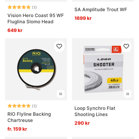
Betyg:
5.0 utav 5 stjärnor
(1)
SA Amplitude Trout WF
Vision Hero Coast 95 WF
1699 kr
Fluglina Slomo Head
649 kr
Betyg:
5.0 utav 5 stjärnor
(1)
Loop Synchro Flat
RIO Flyline Backing
Shooting Lines
Chartreuse
290 kr
fr. 159 kr