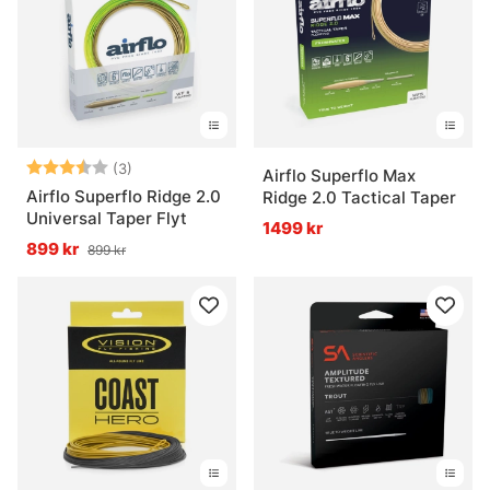
Vad är klump på en flugfiskelina?
Vad är en running line?
Betyg:
3.3 utav 5 stjärnor
(3)
Airflo Superflo Max
Airflo Superflo Ridge 2.0
Ridge 2.0 Tactical Taper
Universal Taper Flyt
1499 kr
899 kr
899 kr