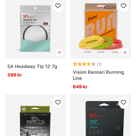
Betyg:
4.0 utav 5 stjär
(1)
SA Headway Tip 12' 7g
Vision Rannari Running
399 kr
Line
649 kr