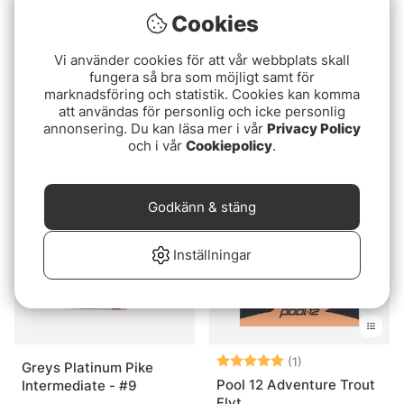
Cookies
Vi använder cookies för att vår webbplats skall
fungera så bra som möjligt samt för
marknadsföring och statistik. Cookies kan komma
SA Absolute Shooting
SA Mastery Expert
att användas för personlig och icke personlig
Line Flat Mono 30m
Distance Comp. Orange
annonsering. Du kan läsa mer i vår
Privacy Policy
Flyt
349 kr
1199 kr
och i vår
Cookiepolicy
.
Godkänn & stäng
Inställningar
Betyg:
5.0 utav 5 stjär
(1)
Greys Platinum Pike
Pool 12 Adventure Trout
Intermediate - #9
Flyt