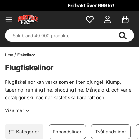
Fri frakt över 699 kr!
Hem
Fiskelinor
Flugfiskelinor
Flugfiskelinor kan verka som en liten djungel. Klump,
tapering, running line, shooting line. Många ord, och varje
detalj gör skillnad när kastet ska bära rätt och
presentationen landa mjukt.
Visa mer
Här finns linor för både den som just börjat och den som
redan vet exakt vad spöt vill ha. Rätt lina gör fisket renare,
lugnare och mer träffsäkert, särskilt när förhållandena
Kategorier
Enhandslinor
Tvåhandslinor
skiftar mellan vind, avstånd och flugval. En lite knepig