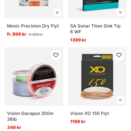
Monic Precision Dry Flyt
SA Sonar Titan Sink Tip
6 WF
fr. 899 kr
fr. 899 kr
1399 kr
Vision Dacspun 200m
Vision XO 150 Flyt
36lb
1199 kr
349 kr