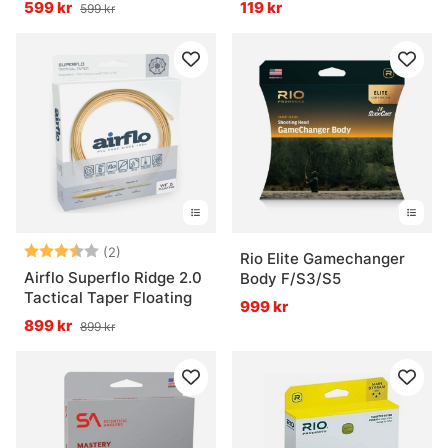
599 kr
119 kr
599 kr
Betyg:
3.5 utav 5 stjärnor
(2)
Rio Elite Gamechanger
Airflo Superflo Ridge 2.0
Body F/S3/S5
Tactical Taper Floating
999 kr
899 kr
899 kr