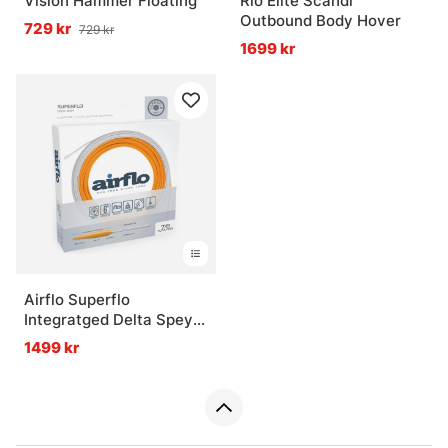
Vision Hammer Floating
Rio Elite Scandi
Outbound Body Hover
729 kr
729 kr
1699 kr
Airflo Superflo
Integratged Delta Spey
Fly Line
1499 kr