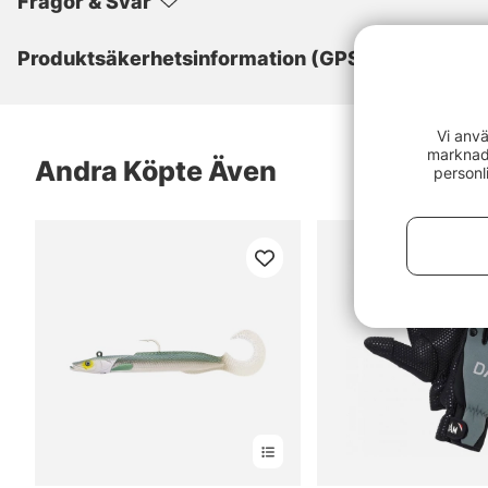
Frågor & Svar
Produktsäkerhetsinformation (GPSR)
Vi anvä
marknads
Andra Köpte Även
personl