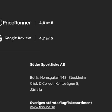
4,8
av
5
4,7
av
5
Söder Sportfiske AB
Butik:
Hornsgatan 148, Stockholm
Click & Collect:
Kontovägen 5,
Järfälla
Sveriges största flugfiskesortiment
www.fishline.se