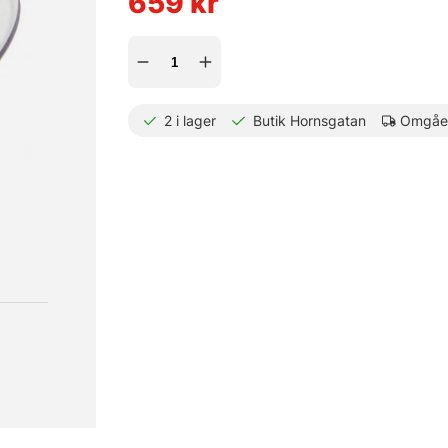
659
kr
2
i lager
Butik Hornsgatan
Omgåen