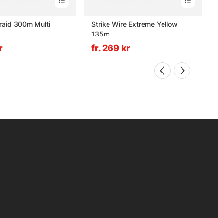
Braid 300m Multi
Strike Wire Extreme Yellow
135m
r
fr. 269 kr