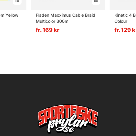
0m Yellow
Fladen Maxximus Cable Braid
Kinetic 4 
Multicolor 300m
Colour
fr. 169 kr
fr. 129 k