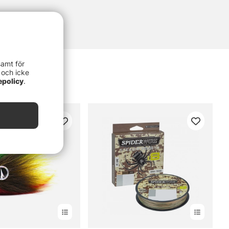
samt för
 och icke
epolicy
.