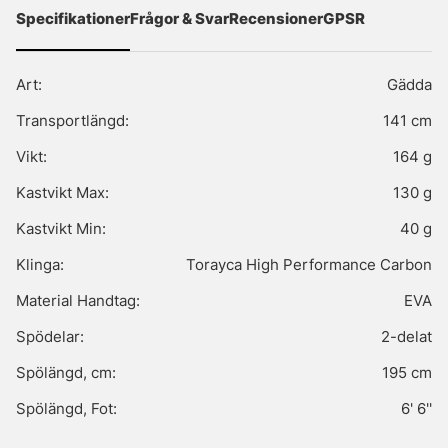
Specifikationer
Frågor & Svar
Recensioner
GPSR
Art:
Gädda
Transportlängd:
141 cm
Vikt:
164 g
Kastvikt Max:
130 g
Kastvikt Min:
40 g
Klinga:
Torayca High Performance Carbon
Material Handtag:
EVA
Spödelar:
2-delat
Spölängd, cm:
195 cm
Spölängd, Fot:
6' 6''