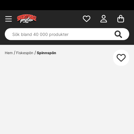
F
Hem
Fiskespön
Spinnspön