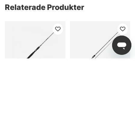
Relaterade Produkter
BFT Raptor G2 Spinn
Westin W3 Finesse
Spin&Blades-T 3RD
7'2''/218cm M 7-38G
fr. 1 049 kr
1 699 kr
2Sec