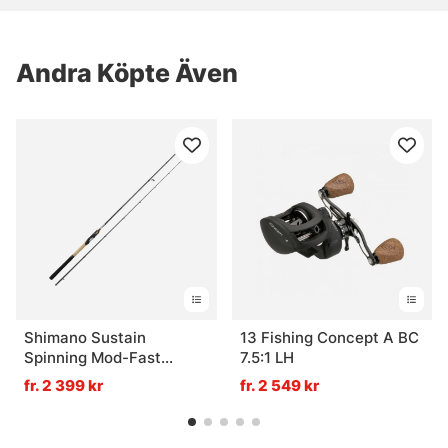
Andra Köpte Även
Shimano Sustain
13 Fishing Concept A BC
Spinning Mod-Fast
7.5:1 LH
2,99m 8'10'' 7-28g 2pc
fr. 2 399 kr
fr. 2 549 kr