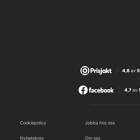
4,8
av
5
4,7
av
Cookiepolicy
Jobba hos oss
Nyhetsbrev
Om oss