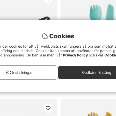
Cookies
nder cookies för att vår webbplats skall fungera så bra som möjligt 
föring och statistik. Cookies kan komma att användas för personlig
ig annonsering. Du kan läsa mer i vår
Privacy Policy
och i vår
Cooki
Inställningar
Godkänn & stäng
it Cutlery Polypropylen Knife
Sea To Summit Passage Cutle
Blue
59 kr