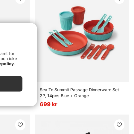
samt för
 och icke
epolicy
.
ry Set 2pcs
Sea To Summit Passage Dinnerware Set
2P, 14pcs Blue + Orange
699 kr