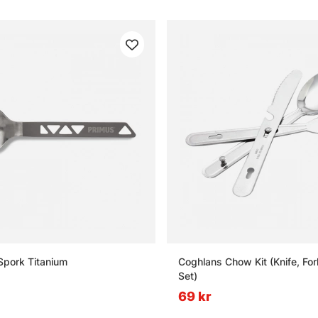
lSpork Titanium
Coghlans Chow Kit (Knife, Fo
Set)
69 kr