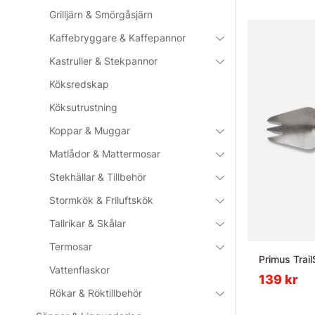
Grilljärn & Smörgåsjärn
Kaffebryggare & Kaffepannor
Kastruller & Stekpannor
Köksredskap
Köksutrustning
Koppar & Muggar
Matlådor & Mattermosar
Stekhällar & Tillbehör
Stormkök & Friluftskök
Tallrikar & Skålar
Termosar
Primus Trai
Vattenflaskor
139 kr
Rökar & Röktillbehör