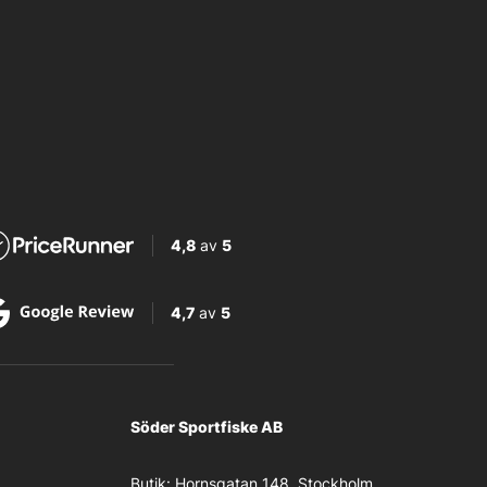
4,8
av
5
4,7
av
5
Söder Sportfiske AB
Butik:
Hornsgatan 148, Stockholm