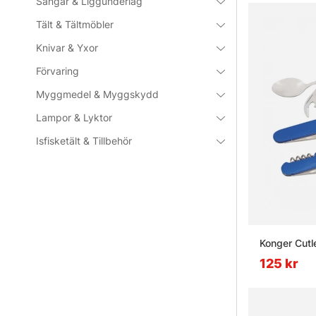
Sängar & Liggunderlag
Tält & Tältmöbler
Knivar & Yxor
Förvaring
Myggmedel & Myggskydd
Lampor & Lyktor
Isfisketält & Tillbehör
Konger Cutle
125 kr