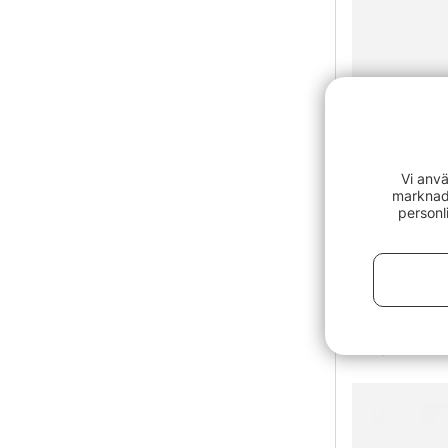
Vi anvä
marknads
personl
Sea To Summ
Grey
15 kr