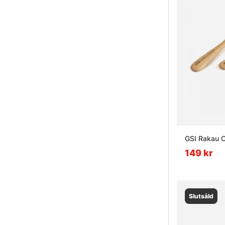
GSI Rakau C
149 kr
Slutsåld