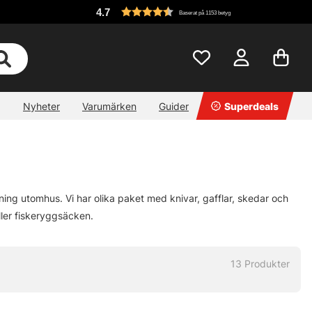
4.7
Baserat på 1153 betyg
Nyheter
Varumärken
Guider
Superdeals
ing utomhus. Vi har olika paket med knivar, gafflar, skedar och
ller fiskeryggsäcken.
13
Produkter