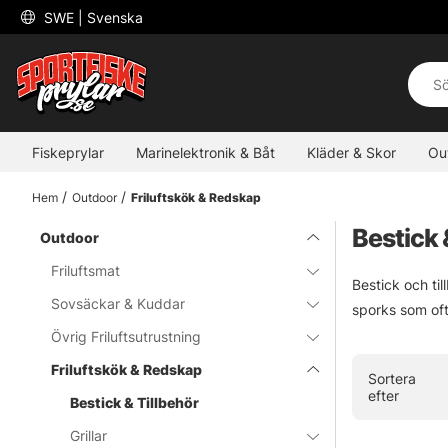
 SWE 
| Svenska
Fiskeprylar
Marinelektronik & Båt
Kläder & Skor
Ou
Hem
Outdoor
Friluftskök & Redskap
Bestick 
Outdoor
Friluftsmat
Bestick och ti
Sovsäckar & Kuddar
sporks som oft
Övrig Friluftsutrustning
Friluftskök & Redskap
Sortera
efter
Bestick & Tillbehör
Grillar