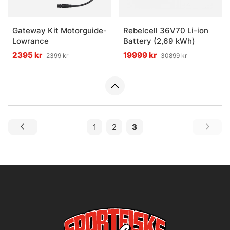
Gateway Kit Motorguide-
Rebelcell 36V70 Li-ion
Lowrance
Battery (2,69 kWh)
2395 kr
19999 kr
2399 kr
30899 kr
1
2
3