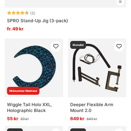
Betyg:
4.4 utav 5 stjärnor
Vad är ett utgående produkt?
(5)
SPRO Stand-Up Jig (3-pack)
fr. 49 kr
Vad är smartast att leta efter här?
Slutsåld
Midsummer Madness
Wiggle Tail Holo XXL,
Deeper Flexible Arm
Holographic Black
Mount 2.0
55 kr
649 kr
59 kr
849 kr