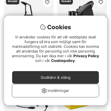
Slutsåld
Slutsåld
Cookies
Vi använder cookies för att vår webbplats skall
Mega live 2 kampanj
fungera så bra som möjligt samt för
marknadsföring och statistik. Cookies kan komma
att användas för personlig och icke personlig
Motorguide Xi3 FW
Humminbird MEGA LIVE
annonsering. Du kan läsa mer i vår
Privacy Policy
Imaging 2 Givare
19999 kr
19999 kr
och i vår
Cookiepolicy
.
16999 kr
21999 kr
Slutsåld
Slutsåld
Godkänn & stäng
Inställningar