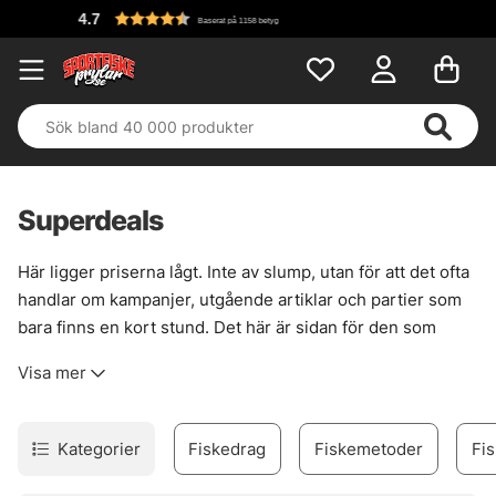
7
Baserat på 1158 betyg
Superdeals
Här ligger priserna lågt. Inte av slump, utan för att det ofta
handlar om kampanjer, utgående artiklar och partier som
bara finns en kort stund. Det här är sidan för den som
gillar att fynda utan att tumma på grejerna i lådan. Kända
Visa mer
varumärken. Riktiga fiskedetaljer. Ofta med en liten twist i
priset som gör skillnad vid kassan.
Sortimentet skiftar snabbt, så det lönar sig att kika in ofta.
Kategorier
Fiskedrag
Fiskemetoder
Fis
En dag ligger där beten, nästa dag rullar, linor eller verktyg
som försvinner lika fort som en försiktig huggserie i kallt