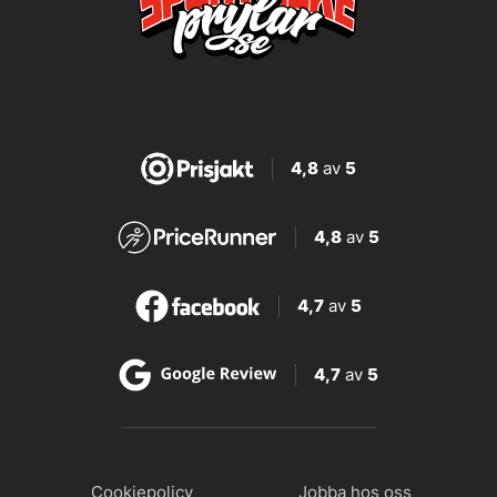
4,8
av
5
4,8
av
5
4,7
av
5
4,7
av
5
Cookiepolicy
Jobba hos oss