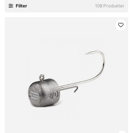
Filter
108
Produkter
vatten. Filtrera på märke och kategori, så blir det lättare att
nosa fram rätt fynd. Lite rörigt ibland, javisst, men också
precis där de bästa kapen brukar gömma sig.
Letar du efter smarta köp till säsongen, reservgrejer eller
bara något bra till ett ovanligt snällt pris, då är det här en
bra plats att börja på. Billigt ska ändå kännas vettigt. Och
det gör det här, ganska ofta.
» Se jiggfiske, spinnspön och fiskerullar
Vanliga frågor om Superdeals
Vad är Superdeals?
Vad är en tidsbegränsad kampanj?