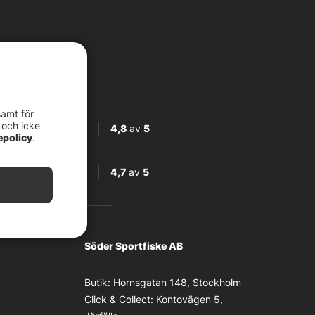
samt för
 och icke
4,8
av
5
epolicy
.
4,7
av
5
Söder Sportfiske AB
Butik:
Hornsgatan 148, Stockholm
Click & Collect:
Kontovägen 5,