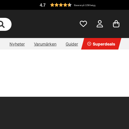
4.7
Baserat på 1158 betyg
Nyheter
Varumärken
Guider
Superdeals