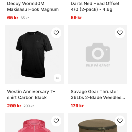
Decoy Worm30M
Darts Ned Head Offset
Makisasu Hook Magnum
4/0 (2-pack) - 4,6g
65 kr
59 kr
65 kr
Westin Anniversary T-
Savage Gear Thruster
shirt Carbon Black
36Lbs 2-Blade Weedless
Prop Kit
299 kr
179 kr
299 kr