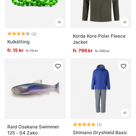
Betyg:
4.0 utav 5 stjärnor
(2)
Korda Kore Polar Fleece
Kulkätting
Jacket
fr. 15 kr
fr. 799 kr
fr. 15 kr
fr. 799 kr
Betyg:
5.0 utav 5 stjär
(1)
Raid Osakana Swimmer
Shimano Dryshield Basic
125 - 04 Zako