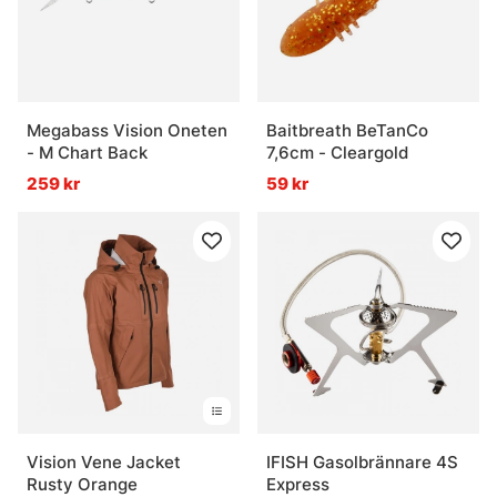
Megabass Vision Oneten
Baitbreath BeTanCo
- M Chart Back
7,6cm - Cleargold
259 kr
59 kr
Vision Vene Jacket
IFISH Gasolbrännare 4S
Rusty Orange
Express