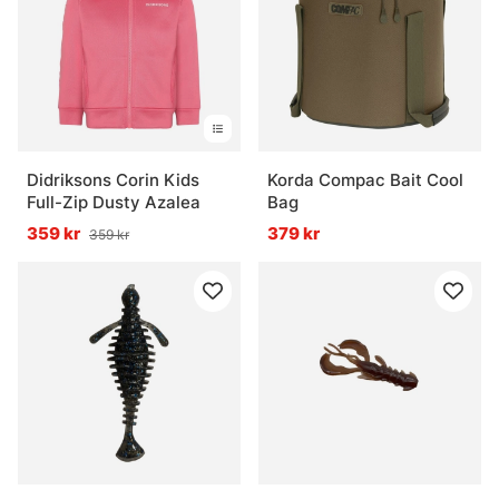
Didriksons Corin Kids
Korda Compac Bait Cool
Full-Zip Dusty Azalea
Bag
359 kr
379 kr
359 kr