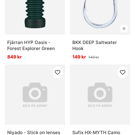
Fjärran HYP Oasis -
BKK DEEP Saltwater
Forest Explorer Green
Hook
849 kr
149 kr
149 kr
Niyado - Stick on lenses
Sufix HX-MYTH Camo