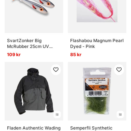
SvartZonker Big
Flashabou Magnum Pearl
McRubber 25cm UV
Dyed - Pink
Series (2-pack) - Herring
109 kr
85 kr
Fladen Authentic Wading
Semperfli Synthetic