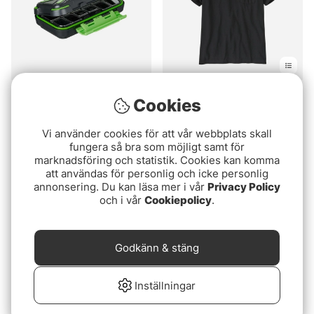
Ryugi R-Tank Case Black
Patagonia Shop Sticker
Cookies
- M
Pocket Responsibili-Tee
Black
399 kr
399 kr
399 kr
Vi använder cookies för att vår webbplats skall
fungera så bra som möjligt samt för
marknadsföring och statistik. Cookies kan komma
att användas för personlig och icke personlig
annonsering. Du kan läsa mer i vår
Privacy Policy
och i vår
Cookiepolicy
.
Godkänn & stäng
Inställningar
Asseri Suite Isfisketält -
Fladen Arctic Boots -50