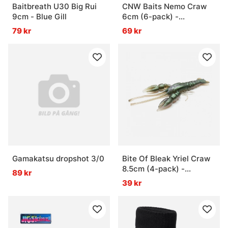
Baitbreath U30 Big Rui
CNW Baits Nemo Craw
9cm - Blue Gill
6cm (6-pack) -
Cinnamon
79 kr
69 kr
Gamakatsu dropshot 3/0
Bite Of Bleak Yriel Craw
8.5cm (4-pack) -
89 kr
Shampo Oil
39 kr