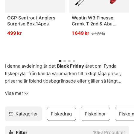
OGP Seatrout Anglers
Westin W3 Finesse
Surprise Box 14pcs
Crank-T 2nd & Abu
Garcia Max X Combo
499 kr
1 649 kr
2 477 kr
I denna avdelning är det
Black Friday
året om! Fynda
fiskeprylar från kända varumärken till riktigt låga priser,
priserna är ibland tidsbegränsade eller gäller så långt
lagret räcker. Filtrera på ditt favoritvarumärke och kategori!
Visa mer
Vi försöker alltid att hitta klipp eller utgående produkter för
att kunna erbjuda så låga priser som möjligt. Här hittar du
alla våra superdeals!
Kategorier
Fiskedrag
Fiskelinor
Fiskem
Filter
1692
Produkter