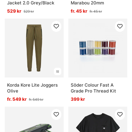
Jacket 2.0 Grey/Black
Marabou 20mm
529 kr
fr. 45 kr
529 kr
fr. 45 kr
Korda Kore Lite Joggers
Söder Colour Fast A
Olive
Grade Pro Thread Kit
fr. 549 kr
399 kr
fr. 549 kr