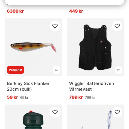
XL
size 45
6399 kr
449 kr
Pangpris!
Berkley Sick Flanker
Wiggler Batteridriven
20cm (bulk)
Värmeväst
59 kr
799 kr
69 kr
799 kr