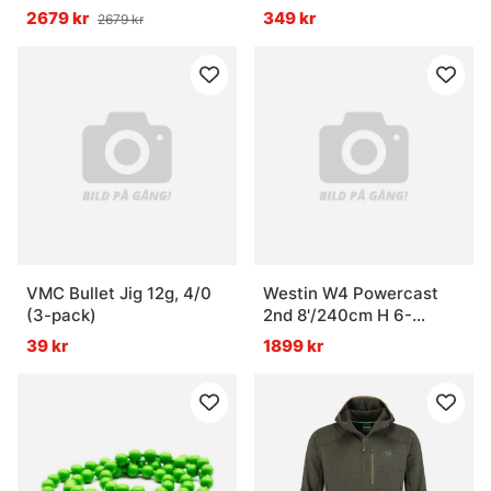
2679 kr
349 kr
2679 kr
VMC Bullet Jig 12g, 4/0
Westin W4 Powercast
(3-pack)
2nd 8'/240cm H 6-
8lbs/40-130g 2sec
39 kr
1899 kr