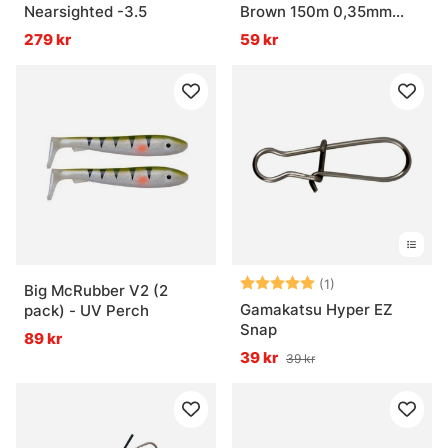
Nearsighted -3.5
Brown 150m 0,35mm
10,7kg
279 kr
59 kr
Betyg:
5.0 utav 5 stjär
(1)
Big McRubber V2 (2
Gamakatsu Hyper EZ
pack) - UV Perch
Snap
89 kr
39 kr
39 kr