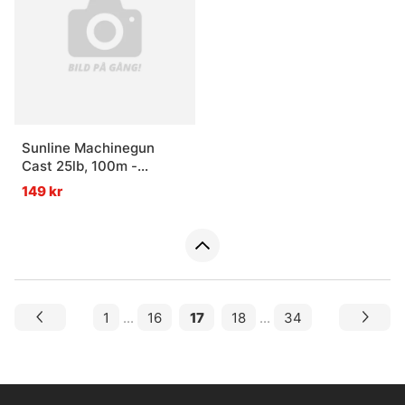
Sunline Machinegun
Cast 25lb, 100m -
0,405mm
149 kr
1
...
16
17
18
...
34