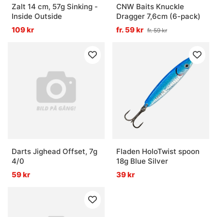
Zalt 14 cm, 57g Sinking -
CNW Baits Knuckle
Inside Outside
Dragger 7,6cm (6-pack)
109 kr
fr. 59 kr
fr. 59 kr
Darts Jighead Offset, 7g
Fladen HoloTwist spoon
4/0
18g Blue Silver
59 kr
39 kr