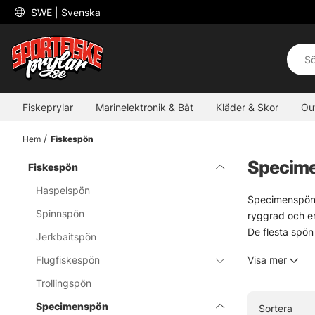
 SWE 
| Svenska
Fiskeprylar
Marinelektronik & Båt
Kläder & Skor
Ou
Hem
Fiskespön
Specim
Fiskespön
Haspelspön
Specimenspön ä
Spinnspön
ryggrad och en 
De flesta spön 
Jerkbaitspön
Sortimentet är
Flugfiskespön
Visa mer
som Drennan, D
Letar du efter 
Trollingspön
detaljer avgör 
Specimenspön
Sortera