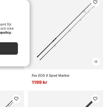
samt för
 och icke
epolicy
.
Fox EOS X Spod Marker
1199 kr