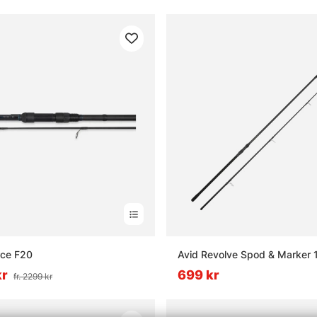
rce F20
Avid Revolve Spod & Marker 1
kr
699 kr
fr. 2299 kr