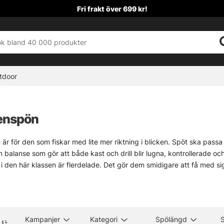
Fri frakt över 699 kr!
tdoor
enspön
r för den som fiskar med lite mer riktning i blicken. Spöt ska passa 
balanse som gör att både kast och drill blir lugna, kontrollerade och 
i den här klassen är flerdelade. Det gör dem smidigare att få med sig,
 valt med omsorg, med modeller som känns rätt i handen och håller för
ragon, E-S-P och Okuma, alltså grejer som har sin plats när fisket sk
ett särskilt spö som inte ligger hemma just nu, säg till. Hör av dig på 
ofta allt, och ibland är det just rätt spö som gör hela metet mindre kr
Kampanjer
Kategori
Spölängd