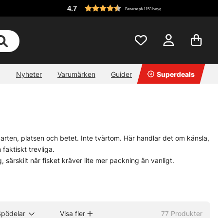
4.7
Baserat på 1153 betyg
Nyheter
Varumärken
Guider
Superdeals
arten, platsen och betet. Inte tvärtom. Här handlar det om känsla,
faktiskt trevliga.
 särskilt när fisket kräver lite mer packning än vanligt.
 verkligt bruk, inte bara fina ord i en katalog. Här finns märken
a funka på riktigt.
telefon eller kom in i butiken så kan det ofta gå att lösa. Små
ångligt, mer träffsäkert. Lite nördigt, ja. Men det är ju charmen.
Spödelar
Visa fler
77
Produkter