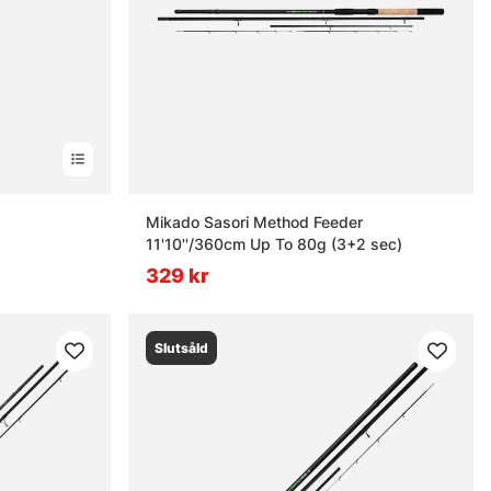
rnor
Mikado Sasori Method Feeder
11'10''/360cm Up To 80g (3+2 sec)
329 kr
Slutsåld