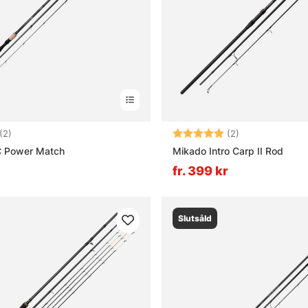
5.0 utav 5 stjärnor
Betyg:
5.0 utav 5 stjä
(2)
(2)
 Power Match
Mikado Intro Carp II Rod
fr. 399 kr
Slutsåld