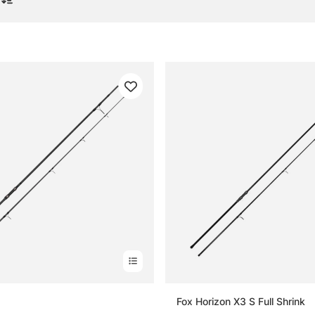
pön
gor om specimenspön
tt specimenspö?
rdelen med ett flerdelat specimenspö?
ktigt att tänka på när man väljer specimenspö?
illnaden mellan ett vanligt fiskespö och ett specimenspö?
Fox Horizon X3 S Full Shrink