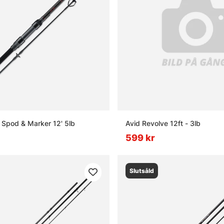
 Spod & Marker 12' 5lb
Avid Revolve 12ft - 3lb
599 kr
Slutsåld