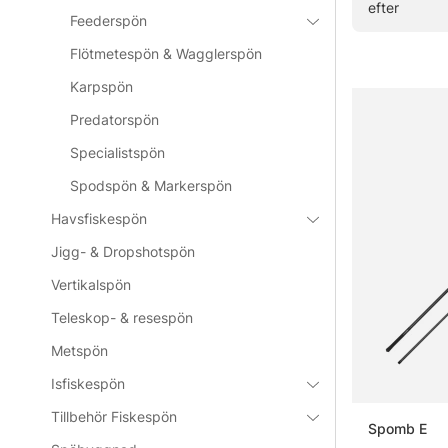
efter
» Till fiskes
Feederspön
Flötmetespön & Wagglerspön
Karpspön
Vanliga frå
Predatorspön
Vad är e
Specialistspön
Spodspön & Markerspön
Havsfiskespön
Vad är fö
Jigg- & Dropshotspön
Vertikalspön
Vad är vi
Teleskop- & resespön
Metspön
Vad är sk
Isfiskespön
Tillbehör Fiskespön
Spomb E