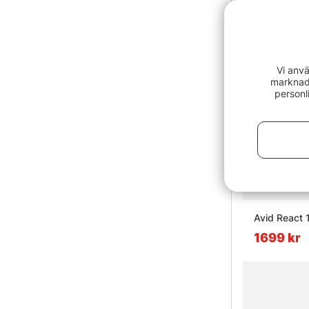
Vi anvä
marknads
personl
Avid React 
1699 kr