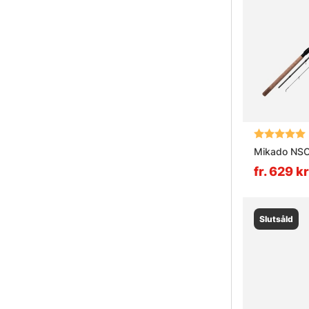
Betyg:
Mikado NSC
fr. 629 kr
Slutsåld