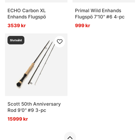
ECHO Carbon XL
Primal Wild Enhands
Enhands Flugspö
Flugspö 7'10'' #6 4-pc
3539 kr
999 kr
Slutsåld
Scott 50th Anniversary
Rod 9'0'' #9 3-pc
15999 kr