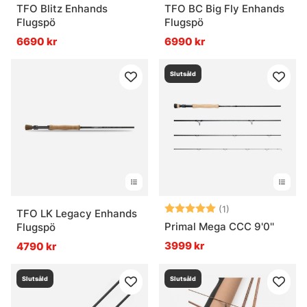
TFO Blitz Enhands
TFO BC Big Fly Enhands
Flugspö
Flugspö
6690 kr
6990 kr
Slutsåld
Betyg:
5.0 utav 5 stjär
(1)
TFO LK Legacy Enhands
Primal Mega CCC 9'0''
Flugspö
3999 kr
4790 kr
Slutsåld
Slutsåld