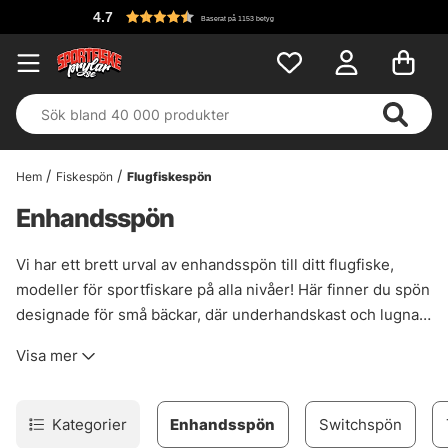
4.7
Baserat på 1153 betyg
Hem
Fiskespön
Flugfiskespön
Enhandsspön
Vi har ett brett urval av enhandsspön till ditt flugfiske,
modeller för sportfiskare på alla nivåer! Här finner du spön
designade för små bäckar, där underhandskast och lugna
presentationer av små torrflugor eller nymfer är
Visa mer
prioriterat. Du hittar även kraftfulla spön designade för
långa överhandskast, och för att lättare kunna kasta större
flugor i jakten på stora och starka arter. Det som
Kategorier
Enhandsspön
Switchspön
bestämmer vilken klass du ska välja på ditt enhandsspö är