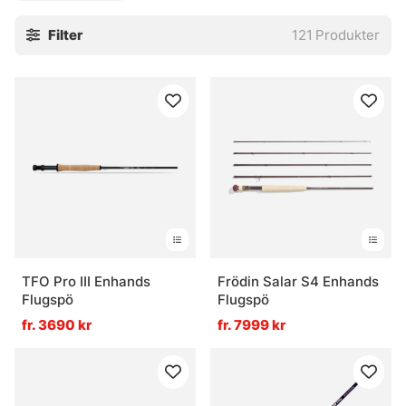
storleken på fisken eller storleken på flugan du kastar. De
Filter
121
Produkter
vanligaste spöna är i klasserna 5 till 7. Dessa spön funkar
till fisket efter öring, harr, röding, regnbåge och öring. Om
du ska fiska mindre arter i små åar och bäckar är en lägre
klass att rekommendera (2-4). Vid tyngre fiske efter
exempelvis gädda rekommenderar vi spön från klass 8
upp till klass 10. Klasser över 10 är lämpat för havsfiske
och riktigt starka fiskar som tarpon, GT och marlin.
TFO Pro III Enhands
Frödin Salar S4 Enhands
Flugspö
Flugspö
fr. 3690 kr
fr. 7999 kr