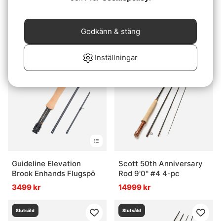
Betyg:
5.0 utav 5 stjär
(1)
Guideline Elevation
Orvis Clearwater Travel
Nymph Enhands Flugspö
Frequent Flyer
3499 kr
Godkänn & stäng
4499 kr
Inställningar
Slutsåld
Slutsåld
Guideline Elevation
Scott 50th Anniversary
Brook Enhands Flugspö
Rod 9'0'' #4 4-pc
3499 kr
14999 kr
Slutsåld
Slutsåld