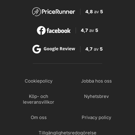
4,8
av
5
4,7
av
5
4,7
av
5
Cookiepolicy
Jobba hos oss
Köp- och
Nyhetsbrev
leveransvillkor
Om oss
Privacy policy
Tillgänglighetsredogörelse