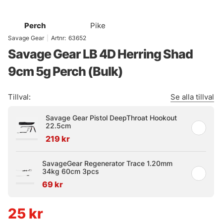
Perch
Pike
Savage Gear
|
Artnr:
63652
Savage Gear LB 4D Herring Shad
9cm 5g Perch (Bulk)
Tillval:
Se alla tillval
Savage Gear Pistol DeepThroat Hookout
22.5cm
219 kr
SavageGear Regenerator Trace 1.20mm
34kg 60cm 3pcs
69 kr
25
kr