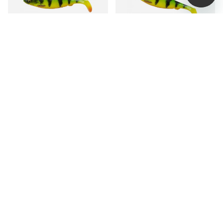
Savage Gear LB 4D
SavageGear LB 4D
Herring Shad 9cm 5g
Herring Shad 11cm 9g
Firetiger (Bulk)
Firetiger (Bulk)
19 kr
19 kr