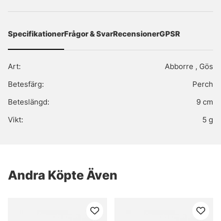
Specifikationer
Frågor & Svar
Recensioner
GPSR
Art:
Abborre , Gös
Betesfärg:
Perch
Beteslängd:
9 cm
Vikt:
5 g
Andra Köpte Även