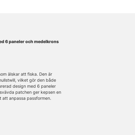
med 6 paneler och medelkrons
om älskar att fiska. Den är
llstwill, vilket gör den både
urerad design med 6 paneler
etsvävda patchen ger kepsen en
elt att anpassa passformen.