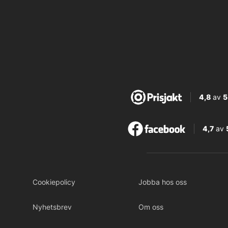
4,8
av
5
4,7
av
Cookiepolicy
Jobba hos oss
Nyhetsbrev
Om oss