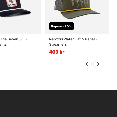
Kepsar -20%
 The Seven SC -
RepYourWater Hat 5 Panel -
ants
Streamers
469 kr