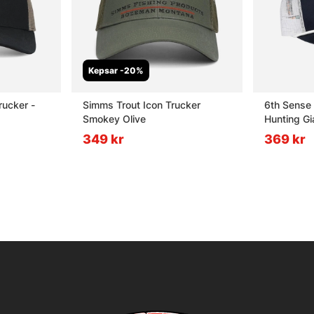
Kepsar -20%
rucker -
Simms Trout Icon Trucker
6th Sense
Smokey Olive
Hunting Gi
349 kr
369 kr