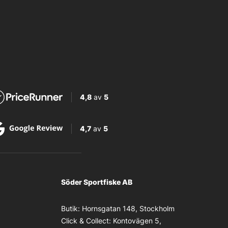
4,8
av
5
4,7
av
5
Söder Sportfiske AB
Butik:
Hornsgatan 148, Stockholm
Click & Collect:
Kontovägen 5,