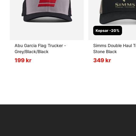
Kepsar -20%
Abu Garcia Flag Trucker -
Simms Double Haul T
Grey/Black/Black
Stone Black
199 kr
349 kr