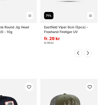
71%
kle Round Jig Head
Eastfield Viper 9cm (5pcs) -
/0 - 10g
Freehand Firetiger UV
fr. 29 kr
fr. 99 kr