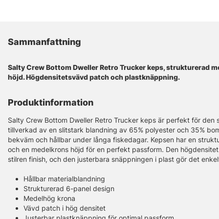
Sammanfattning
Salty Crew Bottom Dweller Retro Trucker keps, strukturerad 
höjd. Högdensitetsvävd patch och plastknäppning.
Produktinformation
Salty Crew Bottom Dweller Retro Trucker keps är perfekt för den s
tillverkad av en slitstark blandning av 65% polyester och 35% bomu
bekväm och hållbar under långa fiskedagar. Kepsen har en strukt
och en medelkrons höjd för en perfekt passform. Den högdensit
stilren finish, och den justerbara snäppningen i plast gör det enk
Hållbar materialblandning
Strukturerad 6-panel design
Medelhög krona
Vävd patch i hög densitet
Justerbar plastknäppning för optimal passform