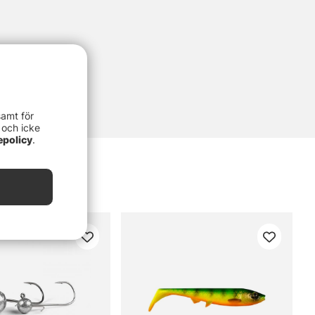
samt för
 och icke
epolicy
.