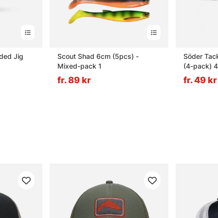
ded Jig
Scout Shad 6cm (5pcs) -
Söder Tac
Mixed-pack 1
(4-pack) 4
fr. 89 kr
fr. 49 kr