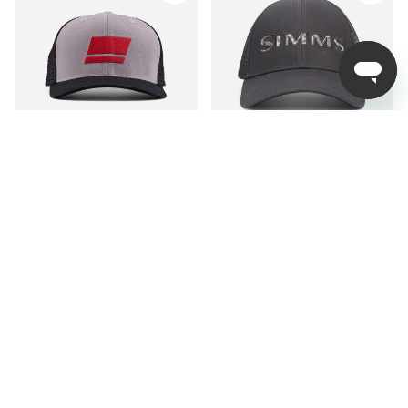
Kepsar -20%
Abu Garcia Flag Trucker
Simms Single Haul
- Grey/Black/Black
Trucker Slate
199 kr
349 kr