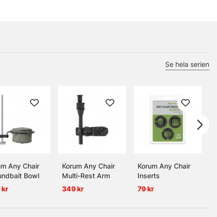
Se hela serien
um Any Chair
Korum Any Chair
Korum Any Chair
undbait Bowl
Multi-Rest Arm
Inserts
 kr
349 kr
79 kr