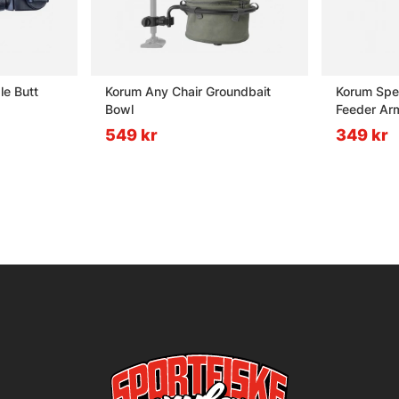
le Butt
Korum Any Chair Groundbait
Korum Spee
Bowl
Feeder Ar
549 kr
349 kr