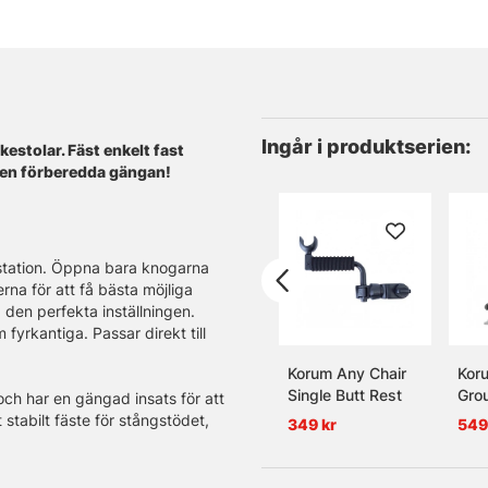
Ingår i produktserien:
estolar. Fäst enkelt fast
 den förberedda gängan!
sstation. Öppna bara knogarna
na för att få bästa möjliga
 den perfekta inställningen.
rkantiga. Passar direkt till
Korum Any Chair
Kor
Single Butt Rest
Gro
ch har en gängad insats för att
tt stabilt fäste för stångstödet,
349 kr
549