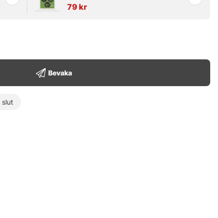
79 kr
Bevaka
t slut