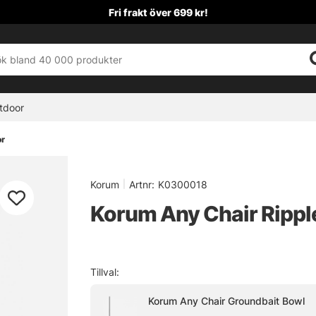
Fri frakt över 699 kr!
tdoor
or
Korum
|
Artnr:
K0300018
Korum Any Chair Rippl
Tillval:
Korum Any Chair Groundbait Bowl