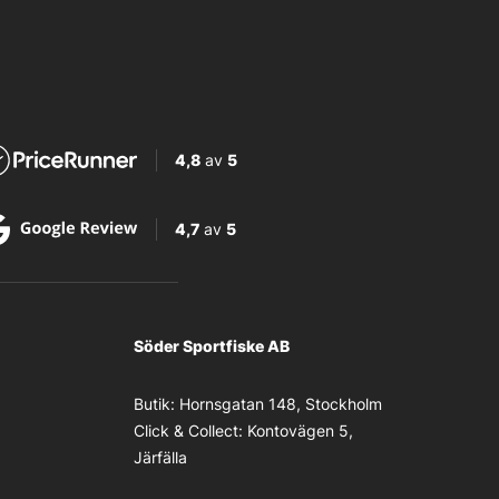
4,8
av
5
4,7
av
5
Söder Sportfiske AB
Butik:
Hornsgatan 148, Stockholm
Click & Collect:
Kontovägen 5,
Järfälla