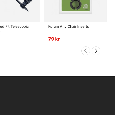
d Fit Telescopic
Korum Any Chair Inserts
m
79 kr