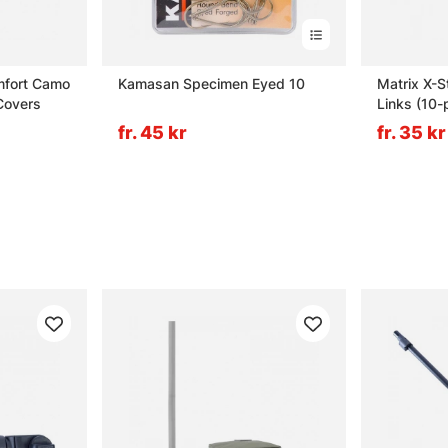
mfort Camo
Kamasan Specimen Eyed 10
Matrix X-S
Covers
Links (10-
fr. 45 kr
fr. 35 kr