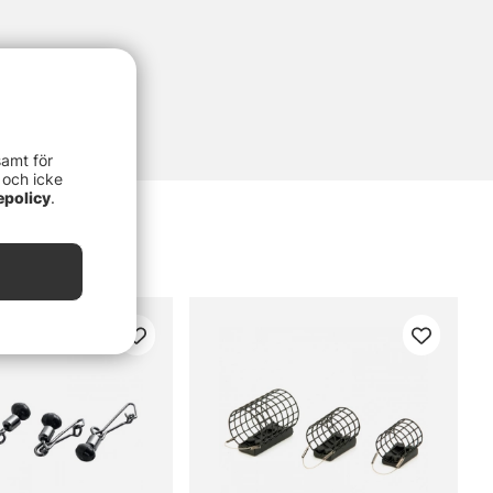
samt för
 och icke
epolicy
.