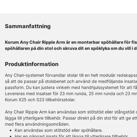
Sammanfattning
Korum Any Chair Ripple Arm är en monterbar spöhållare för fisk
spöhållaren på din stol och skruva dit en spöklyka om du vill i
Produktinformation
Any Chair-systemet förvandlar stolar till en helt modulär redskap
så att de passar på stolsbenet och använd de medföljande insatser
passform. Du kan justera vinkeln med handhjulssystemet för att få
Levereras med insatser för 23 mm runda, 25 mm runda och 23 mm fy
Korum X25 och S23 tillbehörsstolar.
Any Chair Ripple Arm kan användas som stötstöd eller stångstöd o
lägga till ytterligare tillbehör. Passar direkt på din stol för att ge e
med flera användningsområden.
Kan användas som stötstöd eller spöhållare.
Har en gängad insats för att lägga till ytterligare tillbehör