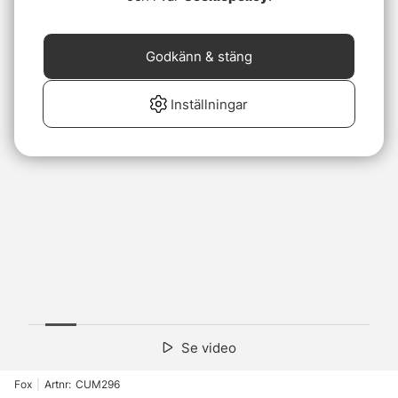
Godkänn & stäng
Inställningar
Se video
Fox
|
Artnr:
CUM296