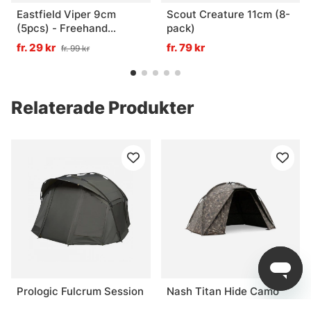
Eastfield Viper 9cm
Scout Creature 11cm (8-
(5pcs) - Freehand
pack)
Firetiger UV
fr. 29 kr
fr. 79 kr
fr. 99 kr
Relaterade Produkter
Prologic Fulcrum Session
Nash Titan Hide Camo
Bivvy & Overwrap
Pro XL