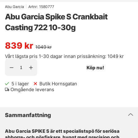
Abu Garcia
|
Artnr:
1580777
Abu Garcia Spike S Crankbait
Casting 722 10-30g
839
kr
1049
kr
Vårt lägsta pris 1-30 dagar innan prissänkning:
1049 kr
Köp nu!
5
i lager
Butik Hornsgatan
Omgående leverans
Sammanfattning
Abu Garcia SPIKE S är ett specialistspö för seriösa
abborre- och gösfiskare, byggt med precision och