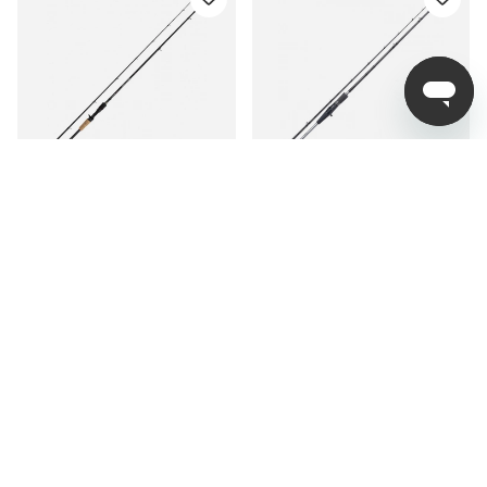
Shimano Yasei BB
Shimano Yasei Crankbait
Crankbait Cast - 2,30m,
Cast Moderate 2,20m 8-
5-20g 2pc
24g 2pc
1 199 kr
fr. 1 949 kr