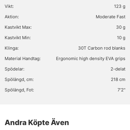
Vikt:
123 g
Aktion:
Moderate Fast
Kastvikt Max:
30 g
Kastvikt Min:
10 g
Klinga:
30T Carbon rod blanks
Material Handtag:
Ergonomic high density EVA grips
Spödelar:
2-delat
Spölängd, cm:
218 cm
Spölängd, Fot:
7'2''
Andra Köpte Även