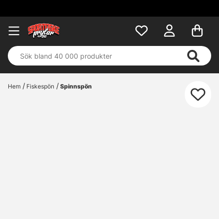
F
Hem
Fiskespön
Spinnspön