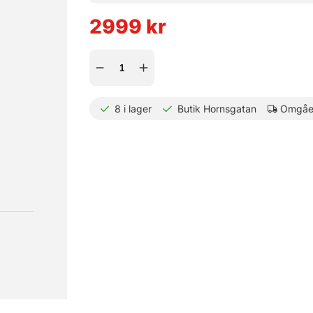
2999
kr
8
i lager
Butik Hornsgatan
Omgåen