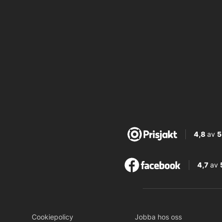
4,8
av
5
4,7
av
Cookiepolicy
Jobba hos oss