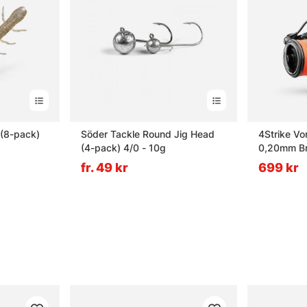
 (8-pack)
Söder Tackle Round Jig Head
4Strike Vo
(4-pack) 4/0 - 10g
0,20mm Br
fr. 49 kr
699 kr