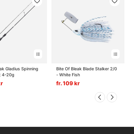
eak Gladius Spinning
Bite Of Bleak Blade Stalker 2/0
t 4-20g
- White Fish
kr
fr. 109 kr