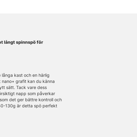
fot långt spinnspö för
e långa kast och en härlig
0t nano+ grafit kan du känna
ytt sätt. Tack vare dess
 försiktigt napp som påverkar
som det ger bättre kontroll och
80-130g är detta spö perfekt