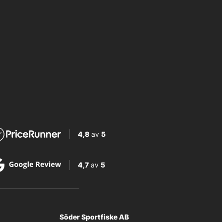
4,8
av
5
4,7
av
5
Söder Sportfiske AB