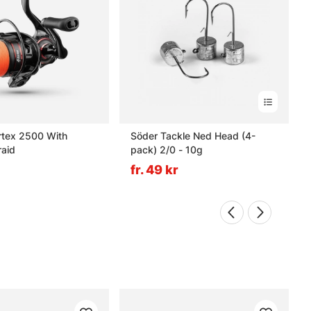
rtex 2500 With
Söder Tackle Ned Head (4-
aid
pack) 2/0 - 10g
fr. 49 kr