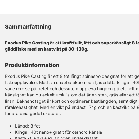
Sammanfattning
Exodus Pike Casting är ett kraftfullt, lätt och superkänsligt 8 
gäddfiske med en kastvikt på 80-130g.
Produktinformation
Exodus Pike Casting är ett 8 fot långt spinnspö designat för att g
fiskeupplevelse. Med sin snabba aktion och fjäderlätta klinga i 4
varje rörelse på betet och dessutom uppleva huggen på ett helt n
känslighet kan du enkelt urskilja om det är en sten, gräs eller ett
linan. Bakhandtaget är kort och optimerar kastlängden, samtidigt 
rörelsehastighet. Med en vikt på endast 174g och en kastvikt på 
för alla dina gäddfisketurer.
Längd: 8 fot
Klinga i 40t nano+ grafit för oerhörd känsla
Kastvikt: 80-130g, aningen underklassat