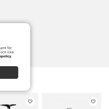
samt för
 och icke
epolicy
.