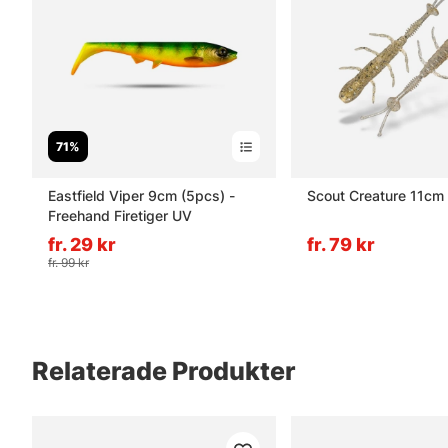
71%
Eastfield Viper 9cm (5pcs) -
Scout Creature 11cm
Freehand Firetiger UV
fr. 29 kr
fr. 79 kr
fr. 99 kr
Relaterade Produkter