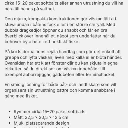
cirka 15–20 paket softbaits eller annan utrustning du vill ha
nära till hands på vattnet.
Den mjuka, kompakta konstruktionen gör väskan lätt att
stuva undan i båtens fack eller i en större carryall. Med
dubbla dragkedjor öppnar du snabbt och får en bra
överblick över innehållet, något som underlättar när du
behöver byta bete i ett hektiskt fiske.
På kortsidorna finns rejäla handtag som gör det enkelt att
greppa och lyfta väskan, även med kalla eller blöta händer.
Ovansidan har ett klart fönster där du kan skjuta in egna
etiketter, så du direkt ser om väskan innehåller till
exempel abborrejiggar, gäddbeten eller terminaltackel.
En smidig lösning för både båt- och landfiskare som vill
organisera sin utrustning bättre och komma snabbare i
gång med fisket.
Rymmer cirka 15–20 paket softbaits
Mått: 22,5 x 20,5 x 12,5 cm
Mjuk, platssparande design