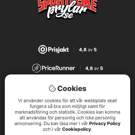
4,8
av
5
4,8
av
5
4,7
av
5
Cookies
Vi använder cookies för att vår webbplats skall
4,7
av
5
fungera så bra som möjligt samt för
marknadsföring och statistik. Cookies kan komma
att användas för personlig och icke personlig
annonsering. Du kan läsa mer i vår
Privacy Policy
och i vår
Cookiepolicy
.