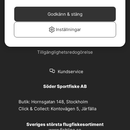
Cookiepolicy
Jobba hos oss
Godkänn & stäng
Köp- och
Nyhetsbrev
leveransvillkor
Inställningar
Om oss
Privacy policy
Tillgänglighetsredogörelse
Kundservice
Söder Sportfiske AB
Butik:
Hornsgatan 148, Stockholm
Click & Collect:
Kontovägen 5, Järfälla
Sveriges största flugfiskesortiment
www.fishline.se