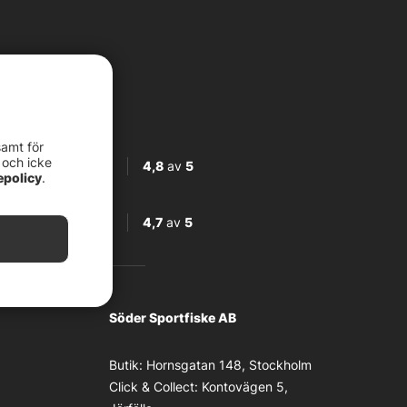
samt för
 och icke
4,8
av
5
epolicy
.
4,7
av
5
Söder Sportfiske AB
Butik:
Hornsgatan 148, Stockholm
Click & Collect:
Kontovägen 5,