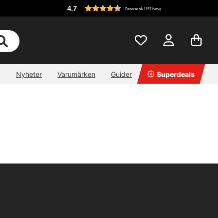
4.7
Baserat på 1157 betyg
Nyheter
Varumärken
Guider
Superdeals