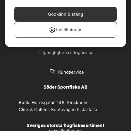
Cookiepolicy
Jobba hos oss
Godkänn & stäng
Köp- och
Nyhetsbrev
leveransvillkor
Inställningar
Om oss
Privacy policy
Tillgänglighetsredogörelse
Kundservice
Söder Sportfiske AB
Butik:
Hornsgatan 148, Stockholm
Click & Collect:
Kontovägen 5, Järfälla
Sveriges största flugfiskesortiment
www.fishline.se