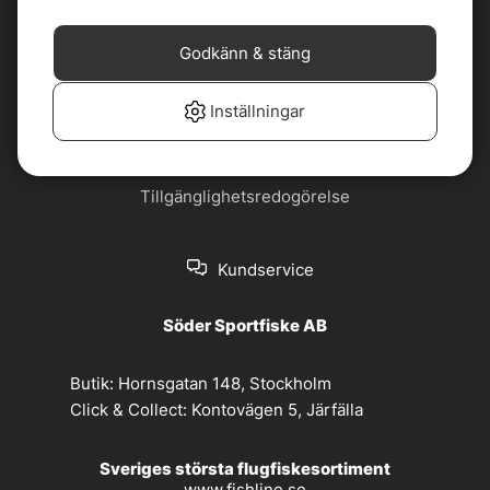
Cookiepolicy
Jobba hos oss
Godkänn & stäng
Köp- och
Nyhetsbrev
leveransvillkor
Inställningar
Om oss
Privacy policy
Tillgänglighetsredogörelse
Kundservice
Söder Sportfiske AB
Butik:
Hornsgatan 148, Stockholm
Click & Collect:
Kontovägen 5, Järfälla
Sveriges största flugfiskesortiment
www.fishline.se