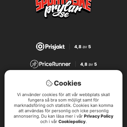
4,8
av
5
4,8
av
5
4,7
av
5
Cookies
Vi använder cookies för att vår webbplats skall
4,7
av
5
fungera så bra som möjligt samt för
marknadsföring och statistik. Cookies kan komma
att användas för personlig och icke personlig
annonsering. Du kan läsa mer i vår
Privacy Policy
och i vår
Cookiepolicy
.