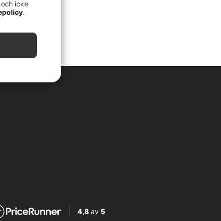
 och icke
epolicy
.
4,8
av
5