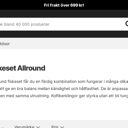
Fri frakt över 699 kr!
tdoor
keset Allround
nd fiskeset får du en färdig kombination som fungerar i många olika s
tt ge en bra balans mellan känslighet och hållfasthet. De är anpassa
en med samma utrustning. Kolfiberklingor ger styrka utan att bli tun
 är valda för att komplettera helheten och ge pålitlig kontroll. Detta gö
on som täcker många behov. Upptäck JDM allround fiskeset och välj
Varumärke
Pris