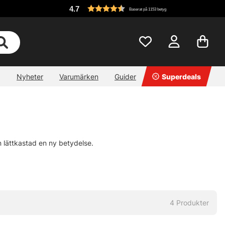
4.7
Baserat på 1153 betyg
Nyheter
Varumärken
Guider
Superdeals
 lättkastad en ny betydelse.
4
Produkter