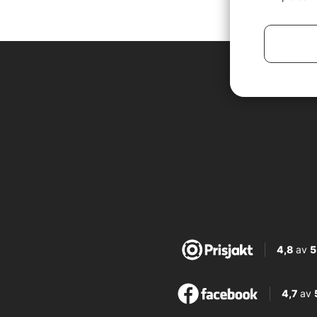
4,8
av
5
4,7
av