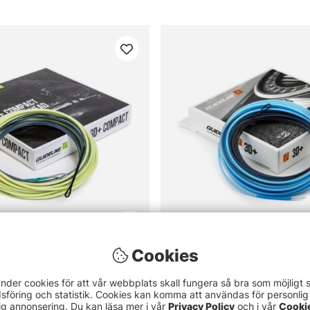
Cookies
D+ Compact F/S2/S4
Guideline 3D+ Float
799 kr
nder cookies för att vår webbplats skall fungera så bra som möjligt 
 kr
799 kr
föring och statistik. Cookies kan komma att användas för personlig
ig annonsering. Du kan läsa mer i vår
Privacy Policy
och i vår
Cooki