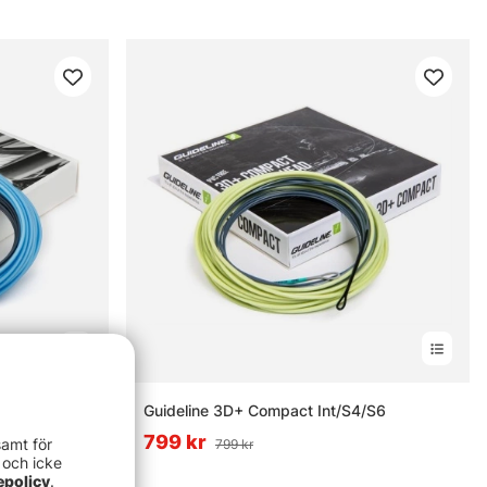
Guideline 3D+ Compact Int/S4/S6
799 kr
samt för
799 kr
 och icke
epolicy
.