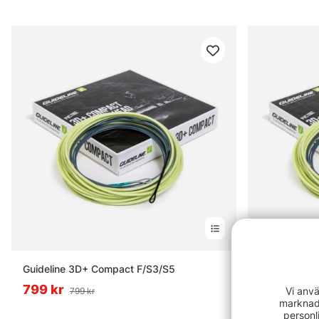
Guideline 3D+ Compact F/S3/S5
Guideline 3
799 kr
799 kr
Vi anvä
799 kr
799
marknads
personl