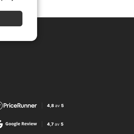
4,8
av
5
4,7
av
5