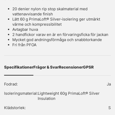
20 denier nylon rip stop skalmaterial med
vattenavvisande finish
Lätt 60 g PrimaLoft® Silver-isolering ger utmärkt
värme och kompressibilitet
Avtagbar huva
2 handfickor varav en är en förvaringsficka för jackan
Mycket god andningsförmåga och snabbtorkande
Fri från PFOA
Specifikationer
Frågor & Svar
Recensioner
GPSR
Fodrad:
Ja
Isoleringsmaterial:
Lightweight 60g PrimaLoft® Silver
Insulation
Klädstorlek:
S