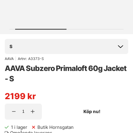
S
AAVA
|
Artnr:
A3373-S
AAVA Subzero Primaloft 60g Jacket
- S
2199
kr
Köp nu!
1
i lager
Butik Hornsgatan
Omgående leverans