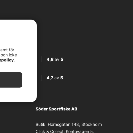
samt för
 och icke
4,8
av
5
epolicy
.
4,7
av
5
Söder Sportfiske AB
Butik:
Hornsgatan 148, Stockholm
Click & Collect:
Kontovägen 5,