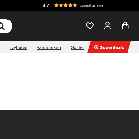
4.7
Baserat på 1157 betyg
Nyheter
Varumärken
Guider
Superdeals