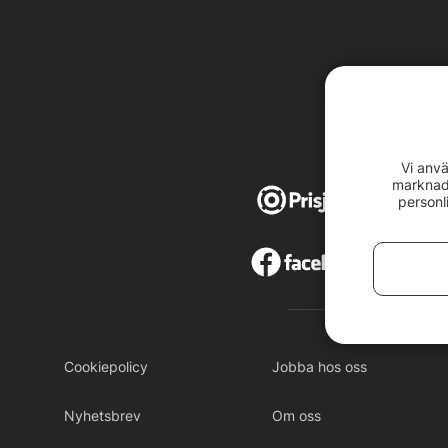
Vi anvä
marknads
4,8
av
5
personl
4,7
av
Cookiepolicy
Jobba hos oss
Nyhetsbrev
Om oss