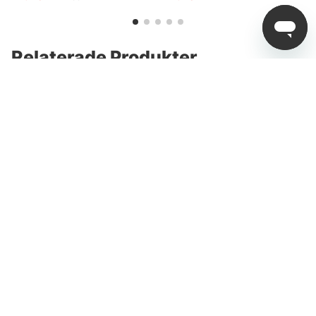
Relaterade Produkter
Westin W3 Finesse
Svartzonker Power
Crank-T 2nd Kampanj
Series Casting
fr. 999 kr
fr. 599 kr