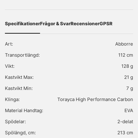
Specifikationer
Frågor & Svar
Recensioner
GPSR
Art:
Abborre
Transportlängd:
112 cm
Vikt:
128 g
Kastvikt Max:
21 g
Kastvikt Min:
7 g
Klinga:
Torayca High Performance Carbon
Material Handtag:
EVA
Spödelar:
2-delat
Spölängd, cm:
213 cm