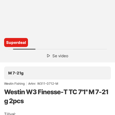
Superdeal
Se video
M 7-21g
Westin Fishing
|
Artnr:
W311-0712-M
Westin W3 Finesse-T TC 7'1'' M 7-21
g 2pcs
Tillval: