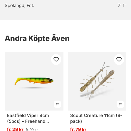
Spölängd, Fot:
7' 1''
Andra Köpte Även
Eastfield Viper 9cm
Scout Creature 11cm (8-
(5pcs) - Freehand
pack)
Firetiger UV
fr. 29 kr
fr. 79 kr
fr. 99 kr