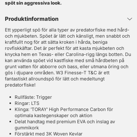
spöt sin aggressiva look.
Produktinformation
Ett ypperligt spö för alla typer av predatorfiske med hård-
och mjukbeten. Spöet är lätt och känsligt, men snabbt och
kraftfullt nog för att sätta kroken i hårda, beniga
rovfiskkäftar. Det är perfekt för att kasta mjukbeten och
knycka hem en Texas- eller Carolina-rigg längs botten. Du
kan använda spöet vid kastfiske med små hårdbeten på
grunt vatten för abborre och bass, eller utmana öring och
gös i djupare områden. W3 Finesse-T T&C är ett
fantastiskt allroundspö för lätt och medeltungt
predatorfiske!
Rullfäste: Trigger
Ringar: LTS
Klinga: 'TORAY' High Performance Carbon för
optimala kastegenskaper och aktion
Delat handtag med premium EVA och inslag av
gummikork
Förstärkt med 3K Woven Kevlar