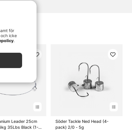
samt för
 och icke
epolicy
.
tanium Leader 25cm
Söder Tackle Ned Head (4-
kg 35Lbs Black (1-
pack) 2/0 - 5g