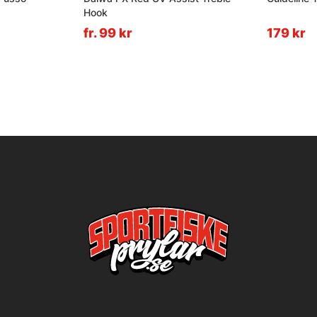
Hook
fr. 99 kr
179 kr