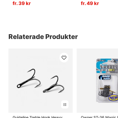
fr. 39 kr
fr. 49 kr
Relaterade Produkter
Guideline Treble Hook Heavy
Owner ST-36 Magic 