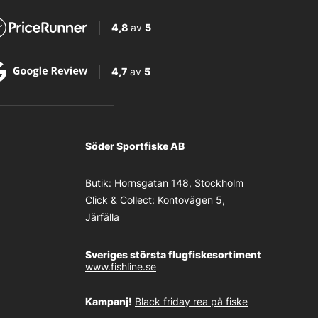
4,8
av
5
4,7
av
5
Söder Sportfiske AB
Butik:
Hornsgatan 148, Stockholm
Click & Collect:
Kontovägen 5,
Järfälla
Sveriges största flugfiskesortiment
www.fishline.se
Kampanj!
Black friday rea på fiske