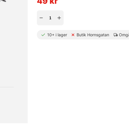
49
kr
10+
i lager
Butik Hornsgatan
Omgå