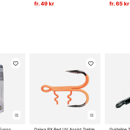
pack)
fr. 49 kr
fr. 65 kr
Fusso
Daiwa PX Red UV Assist Treble