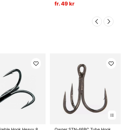
fr. 49 kr
Guideline Treble Hook Heavy 8
Owner STN-46BC Tube Hook