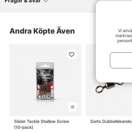
Frågor & Svar
Andra Köpte Även
Vi anvä
marknads
personl
Söder Tackle Shallow Screw
Darts Dubbellekande,
(10-pack)