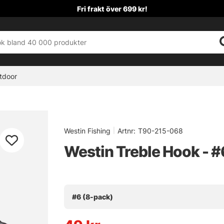
Fri frakt över 699 kr!
tdoor
Westin Fishing
|
Artnr:
T90-215-068
Westin Treble Hook - #
#6 (8-pack)