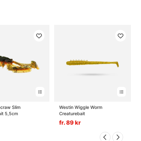
ecraw Slim
Westin Wiggle Worm
ait 5,5cm
Creaturebait
fr. 89 kr