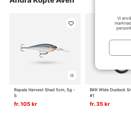
Andra Köpte Även
Vi anvä
marknads
personl
Rapala Harvest Shad 5cm, 5g -
BKK Wide Duolock S
S
#1
fr. 105 kr
fr. 35 kr