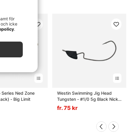
samt för
 och icke
epolicy
.
o Series Ned Zone
Westin Swimming Jig Head
ack) - Big Limit
Tungsten - #1/0 5g Black Nickel
(2-pack)
fr. 75 kr