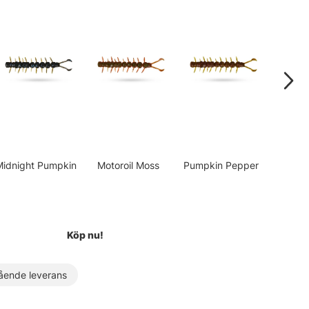
Midnight Pumpkin
Motoroil Moss
Pumpkin Pepper
UV Mi
Köp nu!
ende leverans