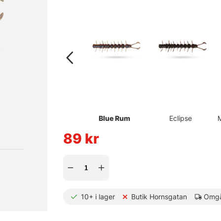
Blue Rum
Eclipse
89
kr
10+
i lager
Butik Hornsgatan
Omgå