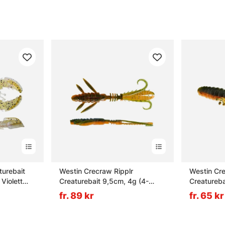
turebait
Westin Crecraw Ripplr
Westin Cr
Violett
Creaturebait 9,5cm, 4g (4-
Creatureb
Pack) - UV Craw
fr. 89 kr
fr. 65 kr