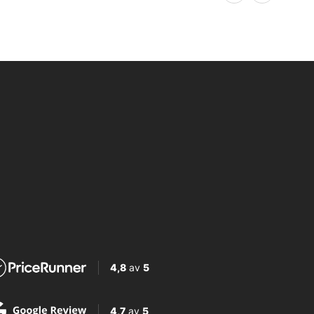
4,8
av
5
4,7
av
5