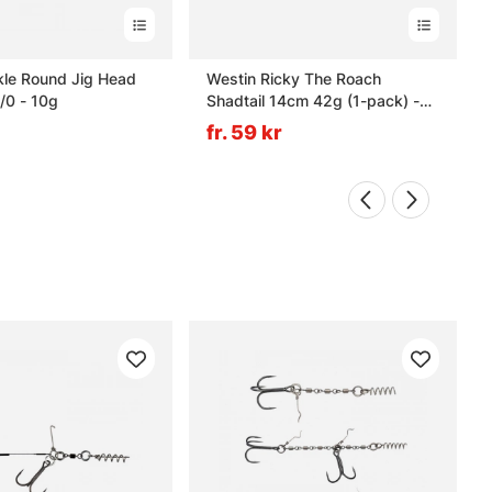
kle Round Jig Head
Westin Ricky The Roach
/0 - 10g
Shadtail 14cm 42g (1-pack) -
Firetiger
fr. 59 kr