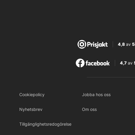
4,8
av
5
4,7
av
Cookiepolicy
Jobba hos oss
Nyhetsbrev
Om oss
Tillgänglighetsredogörelse