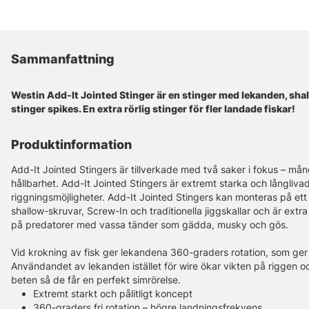
Sammanfattning
Westin Add-It Jointed Stinger är en stinger med lekanden, sha
stinger spikes. En extra rörlig stinger för fler landade fiskar!
Produktinformation
Add-It Jointed Stingers är tillverkade med två saker i fokus – må
hållbarhet. Add-It Jointed Stingers är extremt starka och långlivad
riggningsmöjligheter. Add-It Jointed Stingers kan monteras på ett
shallow-skruvar, Screw-In och traditionella jiggskallar och är ex
på predatorer med vassa tänder som gädda, musky och gös.
Vid krokning av fisk ger lekandena 360-graders rotation, som ger 
Användandet av lekanden istället för wire ökar vikten på riggen och 
beten så de får en perfekt simrörelse.
Extremt starkt och pålitligt koncept
360-graders fri rotation – högre landningsfrekvens