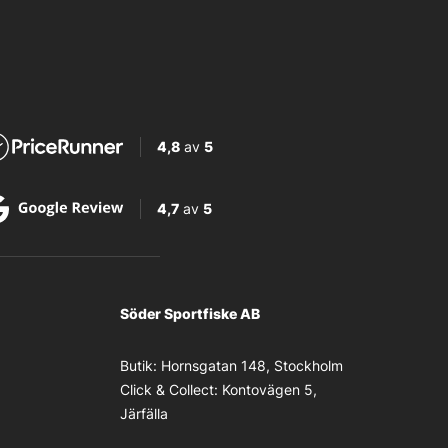
4,8
av
5
4,7
av
5
Söder Sportfiske AB
Butik:
Hornsgatan 148, Stockholm
Click & Collect:
Kontovägen 5,
Järfälla