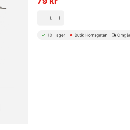
79
kr
10
i lager
Butik Hornsgatan
Omgåe