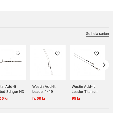
Se hela serien
tin Add-It
Westin Add-It
Westin Add-It
W
ted Stinger HD
Leader 1x19
Leader Titanium
S
D
105 kr
fr. 59 kr
95 kr
1