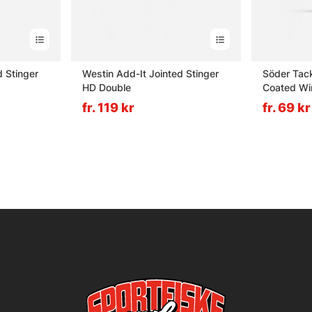
d Stinger
Westin Add-It Jointed Stinger
Söder Tack
HD Double
Coated Wi
fr. 119 kr
fr. 69 kr