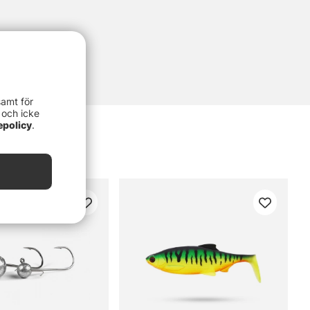
samt för
 och icke
epolicy
.