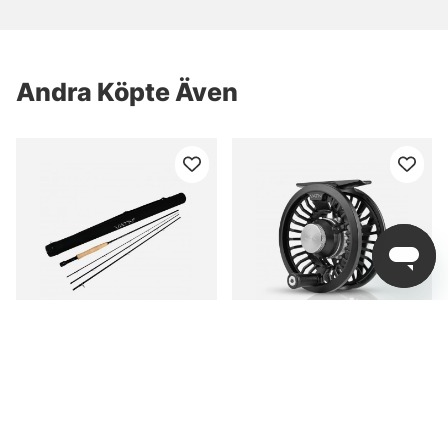
Andra Köpte Även
VATN M1 Fly Rod 9' #5,
VATN Fly Reel Flugrulle #
11-13g, 4pcs
5/7
fr. 1 499 kr
fr. 1 199 kr