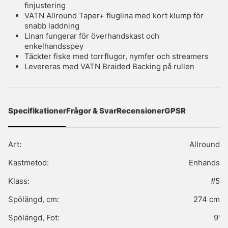
finjustering
VATN Allround Taper+ fluglina med kort klump för
snabb laddning
Linan fungerar för överhandskast och
enkelhandsspey
Täckter fiske med torrflugor, nymfer och streamers
Levereras med VATN Braided Backing på rullen
Specifikationer
Frågor & Svar
Recensioner
GPSR
Art:
Allround
Kastmetod:
Enhands
Klass:
#5
Spölängd, cm:
274 cm
Spölängd, Fot:
9'