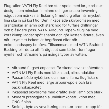
Flugrullen VATN Fly Reel har stor spole med large arbour-
design som minskar linminne och ger snabb invevning,
något som märks när fisken går mot dig eller när mycket
lina ska in på kort tid. Den inkapslade skivbromsen med
grafitdiskar är jämn och stark nog för tuffare drillningar
och blåsigare pass. VATN Allround Taper+ fluglina med
kort klump laddar spöt snabbt och gör kasten lättare, även
när utrymmet bakom är begränsat eller när
enkelhandsspey behövs. Tillsammans med VATN Braided
Backing blir detta ett färdigt set som täcker torrflugor,
nymfer och streamers på många typer av vatten.
Allround flugset anpassat för skandinaviskt sötvatten
VATN M1 Fly Rods med lättkastad, allroundaktion
Passar både nybörjare och mer erfarna flugfiskare
VATN Fly Reel med large arbour-spole och bra
backingkapacitet
Inkapslad skivbroms med grafitdiskar, jämn och stark
Modern pressgjuten aluminiumkonstruktion med
CNC-finish
Smidigt byte av vevriktning och stor bromsknopp för