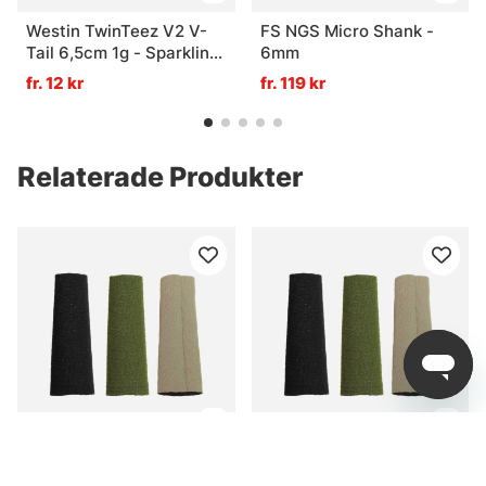
Westin TwinTeez V2 V-
FS NGS Micro Shank -
Tail 6,5cm 1g - Sparkling
6mm
Blue (1-pack)
fr. 12 kr
fr. 119 kr
Relaterade Produkter
Tiemco Stripping Guard
Tiemco Stripping Guard
X-Long 1,0
Long 0,5