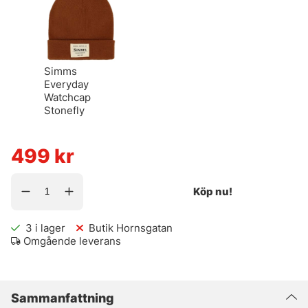
Simms
Everyday
Watchcap
Stonefly
499
kr
Köp nu!
3
i lager
Butik Hornsgatan
Omgående leverans
Sammanfattning