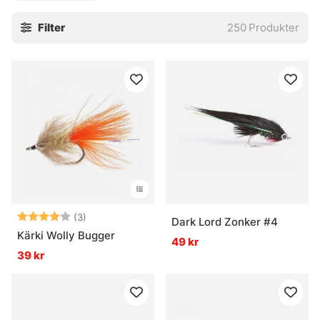
Filter
250
Produkter
Betyg:
4.0 utav 5 stjärnor
(3)
Dark Lord Zonker #4
Kärki Wolly Bugger
49 kr
39 kr