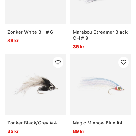
Zonker White BH # 6
Marabou Streamer Black
OH # 8
39 kr
35 kr
Zonker Black/Grey # 4
Magic Minnow Blue #4
35 kr
89 kr