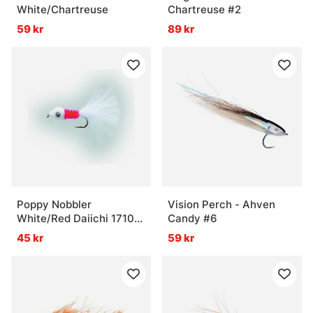
White/Chartreuse
Chartreuse #2
59 kr
89 kr
Poppy Nobbler
Vision Perch - Ahven
White/Red Daiichi 1710
Candy #6
#8
45 kr
59 kr