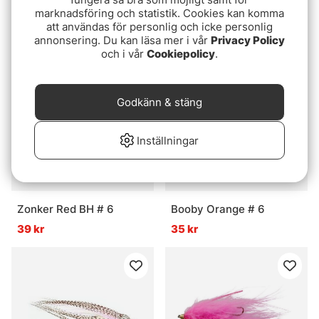
size 10
Marabou Streamer
marknadsföring och statistik. Cookies kan komma
att användas för personlig och icke personlig
25 kr
59 kr
annonsering. Du kan läsa mer i vår
Privacy Policy
och i vår
Cookiepolicy
.
Godkänn & stäng
Inställningar
Zonker Red BH # 6
Booby Orange # 6
39 kr
35 kr