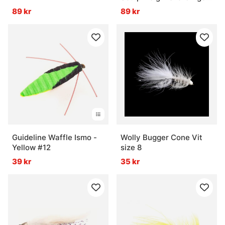
#6
89 kr
89 kr
Guideline Waffle Ismo -
Wolly Bugger Cone Vit
Yellow #12
size 8
39 kr
35 kr