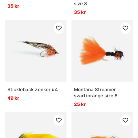
size 8
35 kr
35 kr
Stickleback Zonker #4
Montana Streamer
svart/orange size 8
49 kr
25 kr