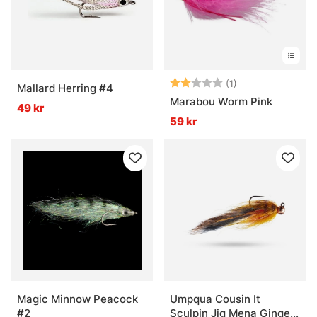
Betyg:
2.0 utav 5 stjär
(1)
Mallard Herring #4
Marabou Worm Pink
49 kr
59 kr
Magic Minnow Peacock
Umpqua Cousin It
#2
Sculpin Jig Mena Ginger