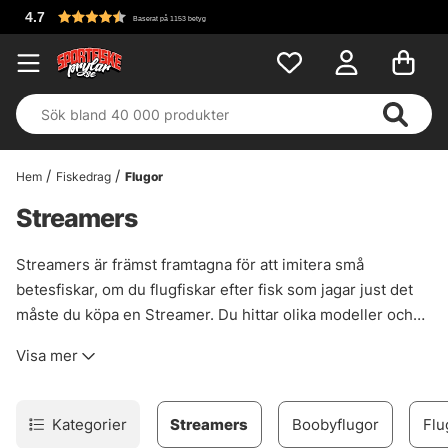
Fri frakt över 699 kr!
Hem
Fiskedrag
Flugor
Streamers
Streamers är främst framtagna för att imitera små
betesfiskar, om du flugfiskar efter fisk som jagar just det
måste du köpa en Streamer. Du hittar olika modeller och
imitationer hos oss!
Visa mer
Kategorier
Streamers
Boobyflugor
Flu