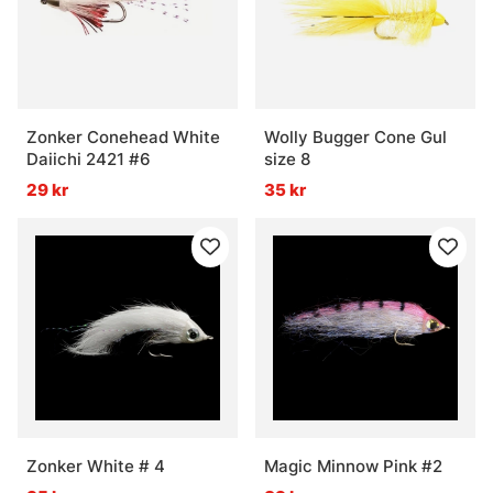
Zonker Conehead White
Wolly Bugger Cone Gul
Daiichi 2421 #6
size 8
29 kr
35 kr
Zonker White # 4
Magic Minnow Pink #2