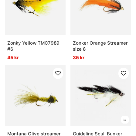
Zonky Yellow TMC7989
Zonker Orange Streamer
#6
size 8
45 kr
35 kr
Montana Olive streamer
Guideline Scull Bunker