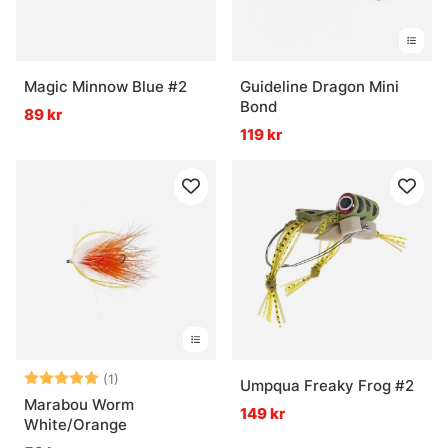
Magic Minnow Blue #2
Guideline Dragon Mini
Bond
89 kr
119 kr
Betyg:
5.0 utav 5 stjärnor
(1)
Umpqua Freaky Frog #2
Marabou Worm
149 kr
White/Orange