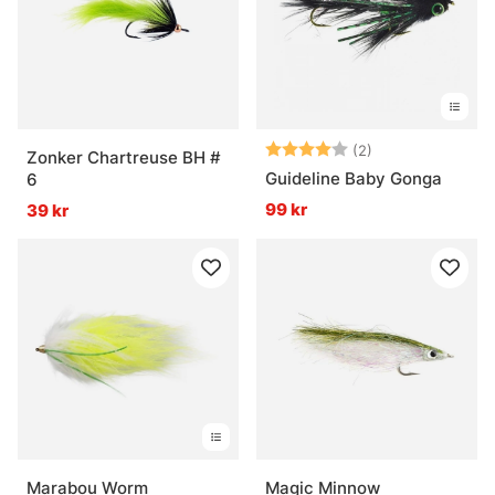
Betyg:
4.0 utav 5 stjär
(2)
Zonker Chartreuse BH #
Guideline Baby Gonga
6
99 kr
39 kr
Marabou Worm
Magic Minnow