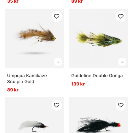
35 kr
89 kr
Umpqua Kamikaze
Guideline Double Gonga
Sculpin Gold
139 kr
89 kr