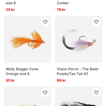
size 8
Zonker
25 kr
79 kr
Wolly Bugger Cone
Vision Perch - The Baler
Orange size 8
Purple/Tan Tail #2
35 kr
69 kr