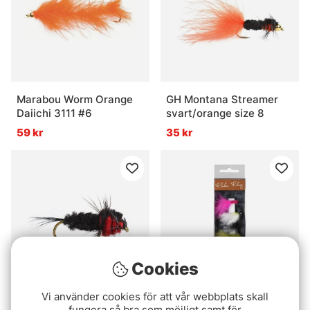
Marabou Worm Orange
GH Montana Streamer
Daiichi 3111 #6
svart/orange size 8
59 kr
35 kr
Cookies
Vi använder cookies för att vår webbplats skall
Montana Streamer Röd
Fladen Fly Selection
fungera så bra som möjligt samt för