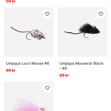
59 kr
Umpqua Loco Mouse #6
Umpqua Mouserat Black
- #6
99 kr
89 kr