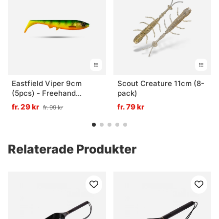
Eastfield Viper 9cm
Scout Creature 11cm (8-
(5pcs) - Freehand
pack)
Firetiger UV
fr. 29 kr
fr. 79 kr
fr. 99 kr
Relaterade Produkter