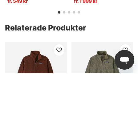
fr. 549 kr
fr. 1 999 kr
Relaterade Produkter
Patagonia M's Better
Patagonia M's Better
Sweater Jacket DVL
Sweater Jacket River
Rock Green
fr. 1 199 kr
fr. 1 699 kr