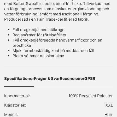
med Better Sweater fleece, ideal för fiske. Tillverkad med
en färgningsprocess som minskar energianvändning och
vattenförbrukning jämfört med traditionell färgning.
Producersad i en Fair Trade-certifierad fabrik.
Full dragkedja med ståkrage
Raglanärmar för rörelsefrihet
Två dragkedjeförsedda handvärmarfickor och en
bröstficka
Mjuk, formbeständig kant på muddar och fåll
Platta sömmar minskar skav
Specifikationer
Frågor & Svar
Recensioner
GPSR
Innermaterial:
100% Recycled Polester
Klädstorlek:
XXL
Modell:
Herr