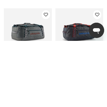
Patagonia Black Hole
Patagonia Black Hole
Duffel 55L, NGRY
Duffel 55L, SMRE
1 899 kr
1 899 kr