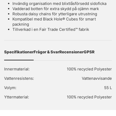
Invändig organisation med blixtlåsförsedd sidoficka
Vadderad botten för extra skydd på ojämn mark
Robusta daisy chains för ytterligare utrustning
Kompatibel med Black Hole® Cubes för smart
packning
Tillverkad i en Fair Trade Certified™ fabrik
Specifikationer
Frågor & Svar
Recensioner
GPSR
Innermaterial:
100% recycled Polyester
Vattenresistens:
Vattenavvisande
Volym:
55 L
Yttermaterial:
100% recycled Polyester