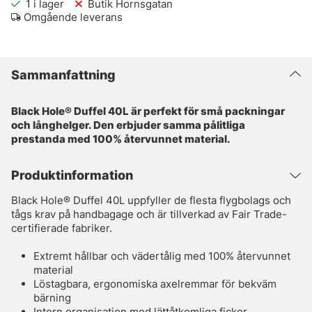
1
i lager
Butik Hornsgatan
Omgående leverans
Sammanfattning
Black Hole® Duffel 40L är perfekt för små packningar
och långhelger. Den erbjuder samma pålitliga
prestanda med 100% återvunnet material.
Produktinformation
Black Hole® Duffel 40L uppfyller de flesta flygbolags och
tågs krav på handbagage och är tillverkad av Fair Trade-
certifierade fabriker.
Extremt hållbar och vädertålig med 100% återvunnet
material
Löstagbara, ergonomiska axelremmar för bekväm
bärning
Intern organisation med lättåtkomliga fickor