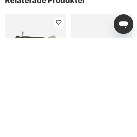
Relaterade Produkter
Scout NedMaid 8cm -
X-Zone 8,2cm Hot Shot
Kiwi (8-pack)
Minnow - “309”
fr. 79 kr
fr. 79 kr