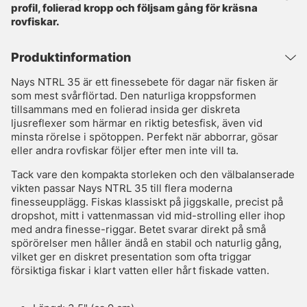
profil, folierad kropp och följsam gång för kräsna
rovfiskar.
Produktinformation
Nays NTRL 35 är ett finessebete för dagar när fisken är
som mest svårflörtad. Den naturliga kroppsformen
tillsammans med en folierad insida ger diskreta
ljusreflexer som härmar en riktig betesfisk, även vid
minsta rörelse i spötoppen. Perfekt när abborrar, gösar
eller andra rovfiskar följer efter men inte vill ta.
Tack vare den kompakta storleken och den välbalanserade
vikten passar Nays NTRL 35 till flera moderna
finesseupplägg. Fiskas klassiskt på jiggskalle, precist på
dropshot, mitt i vattenmassan vid mid-strolling eller ihop
med andra finesse-riggar. Betet svarar direkt på små
spörörelser men håller ändå en stabil och naturlig gång,
vilket ger en diskret presentation som ofta triggar
försiktiga fiskar i klart vatten eller hårt fiskade vatten.