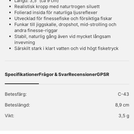
Längd: 3,5" (ca 9 cm)
Realistisk kropp med naturtrogen siluett
Folierad insida för naturliga ljusreflexer
Utvecklad för finessefiske och försiktiga fiskar
Funkar till jiggskalle, dropshot, mid-strolling och
andra finesse-riggar
Stabil, naturlig gång även vid mycket långsam
invevning
Särskilt stark i klart vatten och vid högt fisketryck
Specifikationer
Frågor & Svar
Recensioner
GPSR
Betesfärg:
C-43
Beteslängd:
8,9 cm
Vikt:
3,5 g