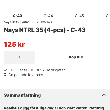
C-43
C-44
C-45
C
Nays Baits
|
Artnr:
BS020035043
Nays NTRL 35 (4-pcs) - C-43
125
kr
Köp nu!
10+
i lager
Butik Hornsgatan
Omgående leverans
Sammanfattning
Realistisk jigg för luriga dagar och klart vatten. Naturlig