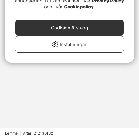
annonsering. Du kan läsa mer i vår
Privacy Policy
och i vår
Cookiepolicy
.
Godkänn & stäng
Inställningar
Lemmel
|
Artnr:
212136132