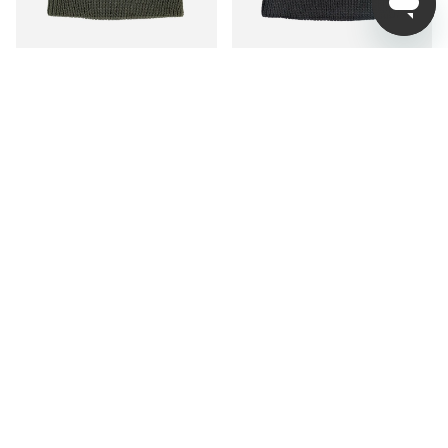
Lemmel Beanie Glöden -
Lemmel Beanie Glöden -
Green
Black
599 kr
449 kr
599 kr