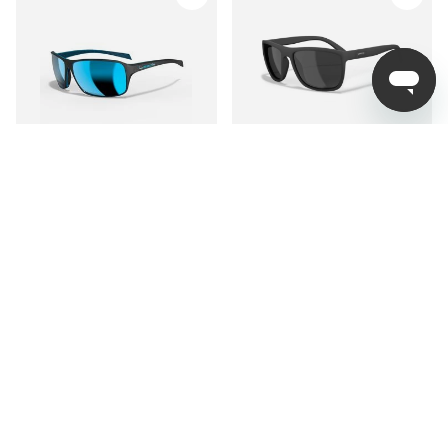
Outlet
Leech K2 Water
Leech ATW6 Black
599 kr
299 kr