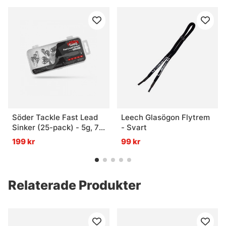
Söder Tackle Fast Lead
Leech Glasögon Flytrem
Sinker (25-pack) - 5g, 7g,
- Svart
10g, 14g, 18g
199 kr
99 kr
Relaterade Produkter