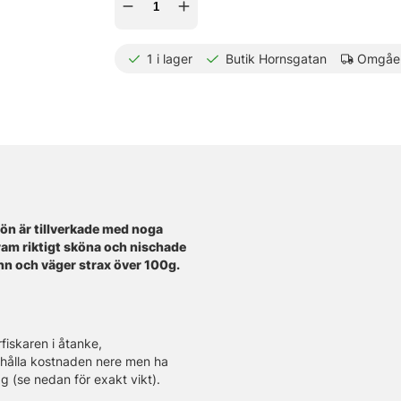
1
i lager
Butik Hornsgatan
Omgåen
pön är tillverkade med noga
ram riktigt sköna och nischade
inn och väger strax över 100g.
fiskaren i åtanke,
 hålla kostnaden nere men ha
g (se nedan för exakt vikt).