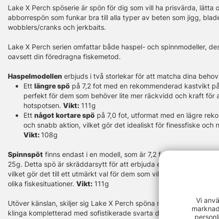
Lake X Perch spöserie är spön för dig som vill ha prisvärda, lätta
abborrespön som funkar bra till alla typer av beten som jigg, blad
wobblers/cranks och jerkbaits.
Lake X Perch serien omfattar både haspel- och spinnmodeller, desig
oavsett din föredragna fiskemetod.
Haspelmodellen
erbjuds i två storlekar för att matcha dina behov
Ett
längre spö
på 7,2 fot med en rekommenderad kastvikt på
perfekt för dem som behöver lite mer räckvidd och kraft för at
hotspotsen.
Vikt:
111g
Ett
något kortare spö
på 7,0 fot, utformat med en lägre re
och snabb aktion, vilket gör det idealiskt för finessfiske och
Vikt:
108g
Spinnspöt
finns endast i en modell, som är 7,2 fot lång med en 
25g. Detta spö är skräddarsytt för att erbjuda en suverän balans 
vilket gör det till ett utmärkt val för dem som vill ha ett mångsid
olika fiskesituationer.
Vikt:
111g
Vi anvä
Utöver känslan, skiljer sig Lake X Perch spöna med sin estetiska 
marknads
klinga kompletterad med sofistikerade svarta detaljer ger spöna en
personl