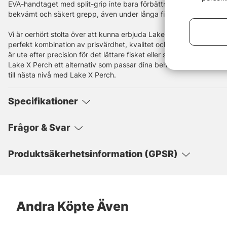
EVA-handtaget med split-grip inte bara förbättrar spöets utseend
bekvämt och säkert grepp, även under långa fiskedagar och i våt
Vi är oerhört stolta över att kunna erbjuda Lake X Perch serien. 
perfekt kombination av prisvärdhet, kvalitet och specialisering i
är ute efter precision för det lättare fisket eller styrka och räckvid
Lake X Perch ett alternativ som passar dina behov. Upplev skillnad
till nästa nivå med Lake X Perch.
Specifikationer
Frågor & Svar
Produktsäkerhetsinformation (GPSR)
Andra Köpte Även