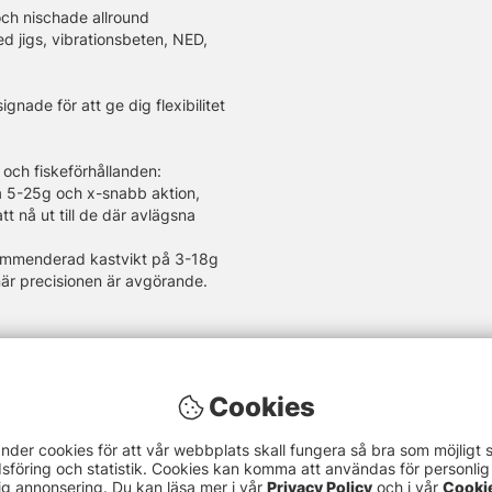
 och nischade allround
ed jigs, vibrationsbeten, NED,
nade för att ge dig flexibilitet
 och fiskeförhållanden:
 5-25g och x-snabb aktion,
t nå ut till de där avlägsna
kommenderad kastvikt på 3-18g
 när precisionen är avgörande.
rekommenderad kastvikt på 5-
mellan känslighet och styrka,
igt spö som kan hantera en rad
Cookies
nder cookies för att vår webbplats skall fungera så bra som möjligt 
design. En lyxig och snygg röd
föring och statistik. Cookies kan komma att användas för personlig
 distinkt och attraktiv look.
ig annonsering. Du kan läsa mer i vår
Privacy Policy
och i vår
Cooki