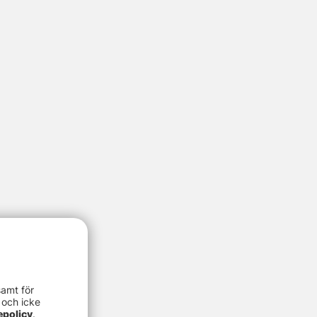
samt för
 och icke
epolicy
.