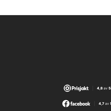
4,8
av
5
4,7
av