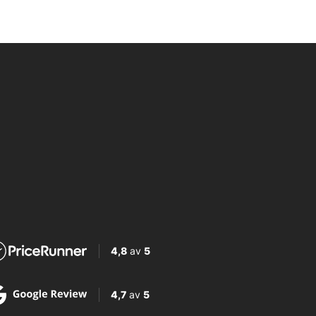
4,8
av
5
4,7
av
5