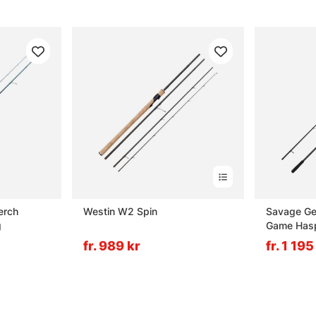
erch
Westin W2 Spin
Savage Ge
g
Game Has
fr. 989 kr
fr. 1 195