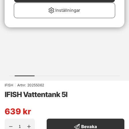
Inställningar
IFISH
|
Artnr:
20255062
IFISH Vattentank 5l
639
kr
Bevaka