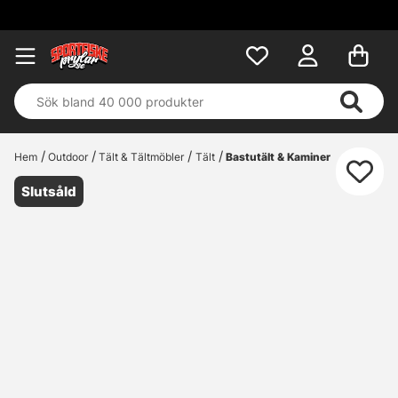
Fri f
Hem
Outdoor
Tält & Tältmöbler
Tält
Bastutält & Kaminer
Slutsåld