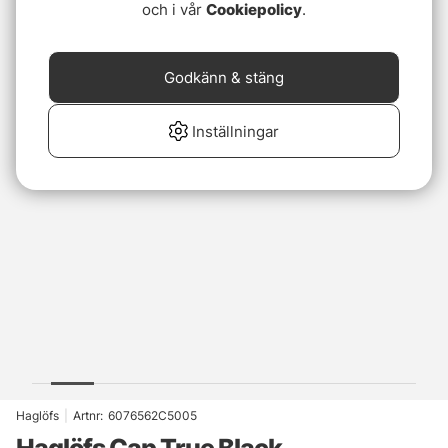
och i vår
Cookiepolicy
.
Godkänn & stäng
Inställningar
Haglöfs
|
Artnr:
6076562C5005
Haglöfs Cap True Black