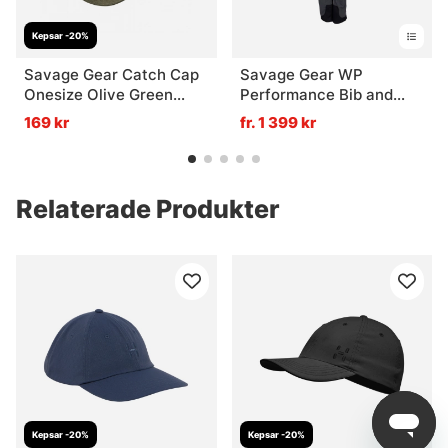
Kepsar -20%
Savage Gear Catch Cap
Savage Gear WP
Onesize Olive Green
Performance Bib and
Melange
Brace Gunmetal - L
169 kr
fr. 1 399 kr
Relaterade Produkter
Kepsar -20%
Kepsar -20%