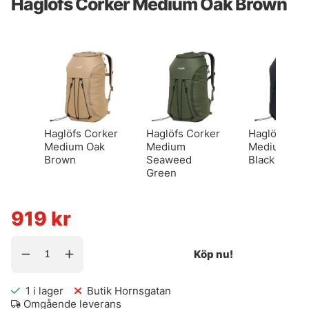
Haglöfs Corker Medium Oak Brown
Haglöfs Corker
Haglöfs Corker
Haglöfs Cor
Medium Oak
Medium
Medium Tru
Brown
Seaweed
Black
Green
919
kr
Köp nu!
1
i lager
Butik Hornsgatan
Omgående leverans