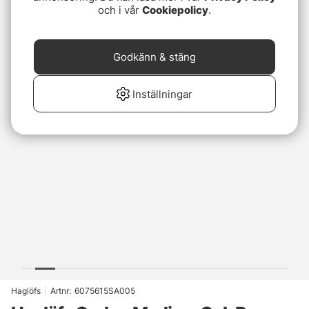
och i vår
Cookiepolicy
.
Godkänn & stäng
Inställningar
Haglöfs
|
Artnr:
6075615SA005