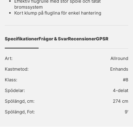
Effektiv flugrulle med stor spole och tätat
bromssystem
Kort klump på fluglina för enkel hantering
Specifikationer
Frågor & Svar
Recensioner
GPSR
Art:
Allround
Kastmetod:
Enhands
Klass:
#8
Spödelar:
4-delat
Spölängd, cm:
274 cm
Spölängd, Fot:
9'