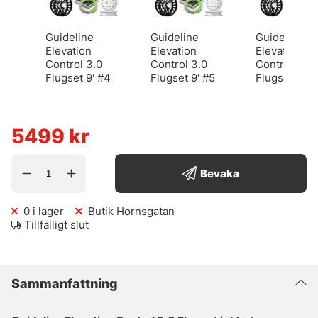
Guideline
Guideline
Guideline
Elevation
Elevation
Elevation
Control 3.0
Control 3.0
Control 3.0
Flugset 9' #4
Flugset 9' #5
Flugset 9' #
5499
kr
Bevaka
0
i lager
Butik Hornsgatan
Tillfälligt slut
Sammanfattning