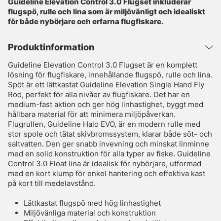
Guideline Elevation Control 3.0 Flugset inkluderar
flugspö, rulle och lina som är miljövänligt och idealiskt
för både nybörjare och erfarna flugfiskare.
Produktinformation
Guideline Elevation Control 3.0 Flugset är en komplett
lösning för flugfiskare, innehållande flugspö, rulle och lina.
Spöt är ett lättkastat Guideline Elevation Single Hand Fly
Rod, perfekt för alla nivåer av flugfiskare. Det har en
medium-fast aktion och ger hög linhastighet, byggt med
hållbara material för att minimera miljöpåverkan.
Flugrullen, Guideline Halo EVO, är en modern rulle med
stor spole och tätat skivbromssystem, klarar både söt- och
saltvatten. Den ger snabb invevning och minskat linminne
med en solid konstruktion för alla typer av fiske. Guideline
Control 3.0 Float lina är idealisk för nybörjare, utformad
med en kort klump för enkel hantering och effektiva kast
på kort till medelavstånd.
Lättkastat flugspö med hög linhastighet
Miljövänliga material och konstruktion