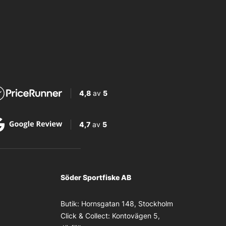
4,8
av
5
4,7
av
5
Söder Sportfiske AB
Butik:
Hornsgatan 148, Stockholm
Click & Collect:
Kontovägen 5,