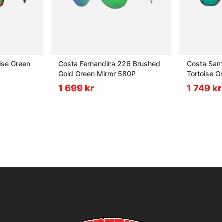
ise Green
Costa Fernandina 226 Brushed
Costa Sam
Gold Green Mirror 580P
Tortoise G
1 699 kr
1 749 kr