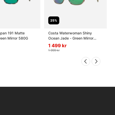
25%
pan 191 Matte
Costa Waterwoman Shiny
reen Mirror 580G
Ocean Jade - Green Mirror
580G
1 499 kr
1 999 kr