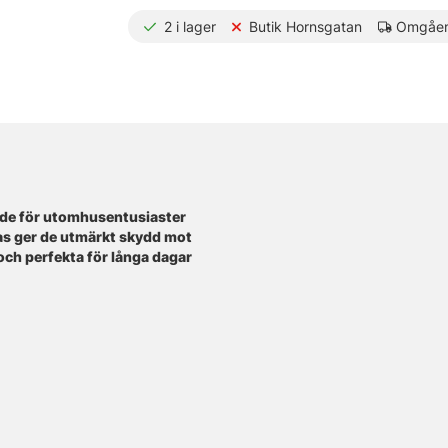
2
i lager
Butik Hornsgatan
Omgåen
ade för utomhusentusiaster
as ger de utmärkt skydd mot
och perfekta för långa dagar