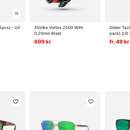
(5pcs) - UV
4Strike Vortex 2500 With
Söder Tac
0,20mm Braid
pack) 2/0 
699 kr
fr. 49 kr