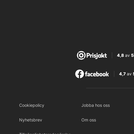
4,8
av
5
4,7
av
Cookiepolicy
Jobba hos oss
Nyhetsbrev
Om oss