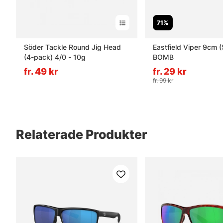
71%
Söder Tackle Round Jig Head
Eastfield Viper 9cm 
(4-pack) 4/0 - 10g
BOMB
fr. 49 kr
fr. 29 kr
fr. 99 kr
Relaterade Produkter