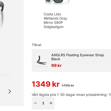
Costa Lido
Wetlands Gray
Mirror 580P
Solglasögon
Tillval:
ANGLRS Floating Eyewear Strap
Black
99 kr
1349
kr
1799
kr
Vårt lägsta pris 1-30 dagar innan prissänkning:
1