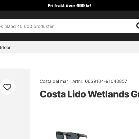
Fri frakt över 699 kr!
tdoor
Costa del mar
|
Artnr:
06S9104-91040857
Costa Lido Wetlands G