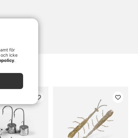
samt för
 och icke
epolicy
.