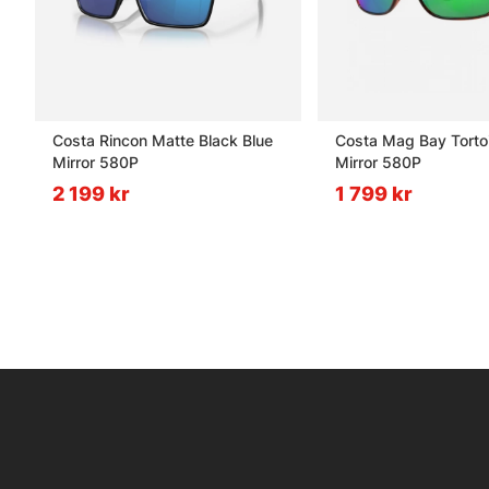
Costa Rincon Matte Black Blue
Costa Mag Bay Torto
Mirror 580P
Mirror 580P
2 199 kr
1 799 kr